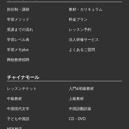
担任制・講師
教材・カリキュラム
学習メソッド
料金プラン
受講までの流れ
レッスン予約
学習レベル表
法人研修サービス
学習メモplus
よくあるご質問
网校教师招聘
チャイナモール
レッスンチケット
入門&初級教材
中級教材
上級教材
中国現代文学
中国語翻訳版
子ども中国語
CD・DVD
HSK検定