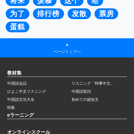
将来
羡慕
这个
给
为了
排行榜
发散
票房
蛋糕
▲
ページトップへ
教材集
中国語会話
リスニング「時事中文」
ひよこ中文リスニング
中国語歌詞
中国語文法大全
初めての超短文
特集
eラーニング
オンラインスクール