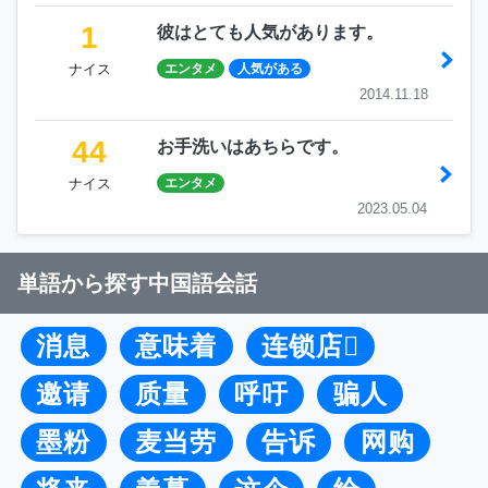
1
彼はとても人気があります。
ナイス
エンタメ
人気がある
2014.11.18
44
お手洗いはあちらです。
ナイス
エンタメ
2023.05.04
単語から探す中国語会話
消息
意味着
连锁店
邀请
质量
呼吁
骗人
墨粉
麦当劳
告诉
网购