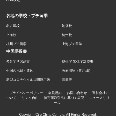
各地の学校・プチ留学
名古屋校
池袋校
上海校
杭州校
杭州プチ留学
上海プチ留学
中国語辞書
多音字学習辞書
簡体字·繁体字対照表
中国の祝日・連休
医療用語（常用編）
新型コロナウイルス関連用語
音節表
プライバシーポリシー
会員規約
お問い合わせ
運営会社に
ついて
リンク自由
特定商取引法に基づく表記
ニュースリリ
ース
Copyright (C) e-China Co., Ltd. All Rights Reserved.