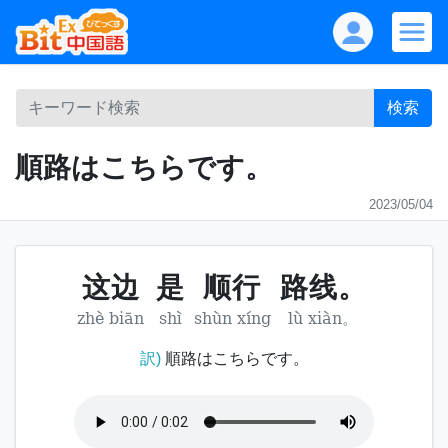
検索
順路はこちらです。
2023/05/04
这边
是
顺行
路线。
zhè biān
shì
shùn xíng
lù xiàn。
訳)
順路はこちらです。