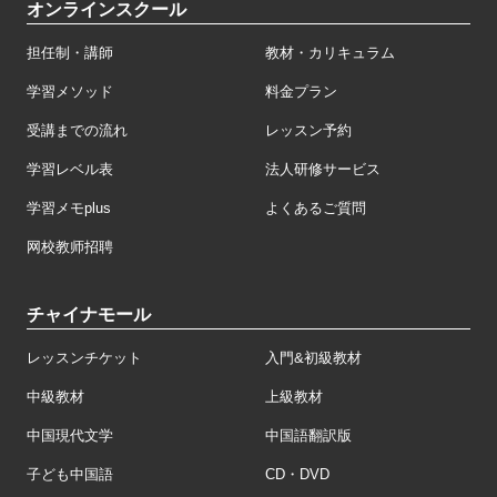
オンラインスクール
担任制・講師
教材・カリキュラム
学習メソッド
料金プラン
受講までの流れ
レッスン予約
学習レベル表
法人研修サービス
学習メモplus
よくあるご質問
网校教师招聘
チャイナモール
レッスンチケット
入門&初級教材
中級教材
上級教材
中国現代文学
中国語翻訳版
子ども中国語
CD・DVD