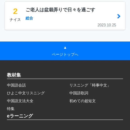
2
ご老人は盆栽弄りで日々を過ごす
総合
ナイス
2023.10.25
▲
ページトップへ
教材集
中国語会話
リスニング「時事中文」
ひよこ中文リスニング
中国語歌詞
中国語文法大全
初めての超短文
特集
eラーニング