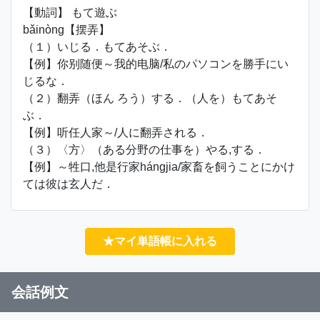
【動詞】 もて遊ぶ
bǎinòng【摆弄】
（１）いじる．もてあそぶ．
【例】你别随便～我的电脑/私のパソコンを勝手にい
じるな．
（２）翻弄（ほん ろう）する．（人を）もてあそ
ぶ．
【例】听任人家～/人に翻弄される．
（３）〈方〉（ある分野の仕事を）やる,する．
【例】～牲口,他是行家hángjia/家畜を飼うことにかけ
ては彼は玄人だ．
★マイ単語帳に入れる
会話例文