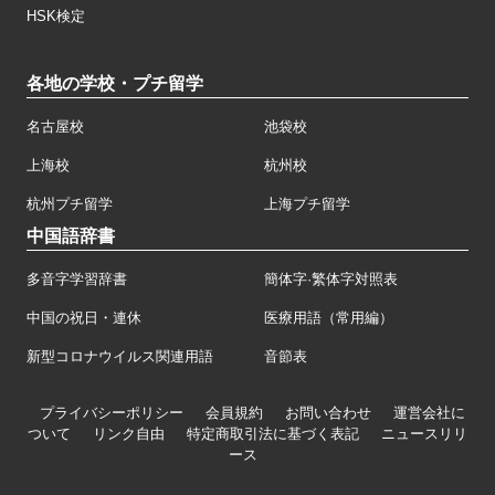
HSK検定
各地の学校・プチ留学
名古屋校
池袋校
上海校
杭州校
杭州プチ留学
上海プチ留学
中国語辞書
多音字学習辞書
簡体字·繁体字対照表
中国の祝日・連休
医療用語（常用編）
新型コロナウイルス関連用語
音節表
プライバシーポリシー
会員規約
お問い合わせ
運営会社に
ついて
リンク自由
特定商取引法に基づく表記
ニュースリリ
ース