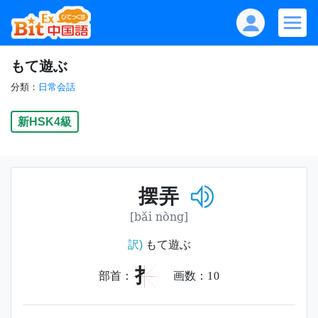
もて遊ぶ
分類：
日常会話
新HSK4級
摆弄
[bǎi nòng]
訳)
もて遊ぶ
扌
部首：
画数：
10