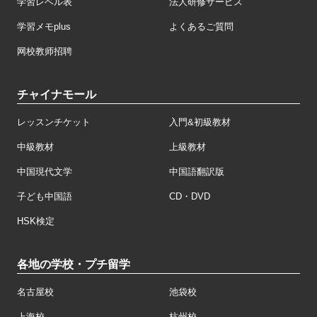
学習レベル表
法人研修サービス
学習メモplus
よくあるご質問
网校教师招聘
チャイナモール
レッスンチケット
入門&初級教材
中級教材
上級教材
中国現代文学
中国語翻訳版
子ども中国語
CD・DVD
HSK検定
各地の学校・プチ留学
名古屋校
池袋校
上海校
杭州校