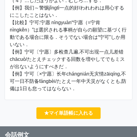
（４）…したほうがよい．むしろ…する．
【例】我们～警惕jǐngtì一点的好/われわれは用心する
にこしたことはない．
【比較】宁可:宁愿 nìngyuàn“宁愿（=宁肯
nìngkěn）”は選択される事柄が自らの願望に基づく行
動である場合に限る．そうでない場合は“宁可”しか用
いない．
【例】宁可〔宁愿〕多检查几遍,不可出现一点儿差错
chācuò/たとえチェックする回数を増やしてでもミス
が出ないようにすべきだ．
【例】宁可〔×宁愿〕长年chángnián无灾情zāiqíng,不
可一日不防备fángbèi/たとえ一年中天災がなくとも,防
備は1日も怠ってはならない．
★マイ単語帳に入れる
会話例文