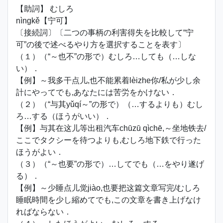
【助詞】 むしろ
nìngkě【宁可】
〔接続詞〕〔二つの事柄の利害得失を比較して“宁
可”の後で述べるやり方を選択することを表す〕
（１）（“～也不”の形で）むしろ…しても（…しな
い）．
【例】～我多干点儿,也不能累着lèizhe你/私が少し余
計にやってでも,あなたには苦労をかけない．
（２）（“与其yǔqí～”の形で）（…するよりも）むし
ろ…する（ほうがいい）．
【例】与其在这儿等出租汽车chūzū qìchē,～坐地铁去/
ここでタクシーを待つよりも,むしろ地下鉄で行った
ほうがよい．
（３）（“～也要”の形で）…してでも（…をやり遂げ
る）．
【例】～少睡点儿觉jiào,也要把这篇文章写完/むしろ
睡眠時間を少し縮めてでも,この文章を書き上げなけ
ればならない．