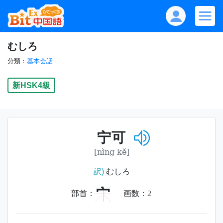
むしろ
分類：
基本会話
新HSK4級
宁可
[nìng kě]
訳)
むしろ
宀
部首：
画数：
2