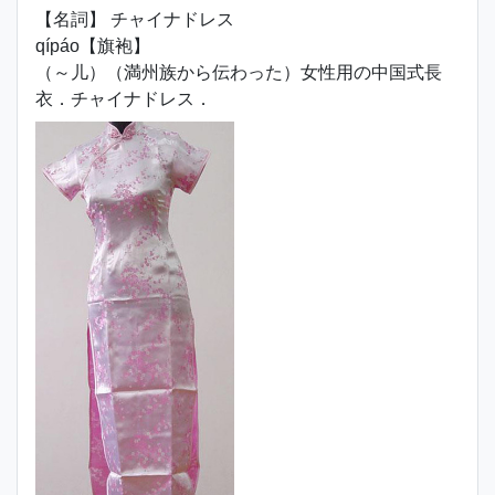
【名詞】 チャイナドレス
qípáo【旗袍】
（～儿）（満州族から伝わった）女性用の中国式長
衣．チャイナドレス．