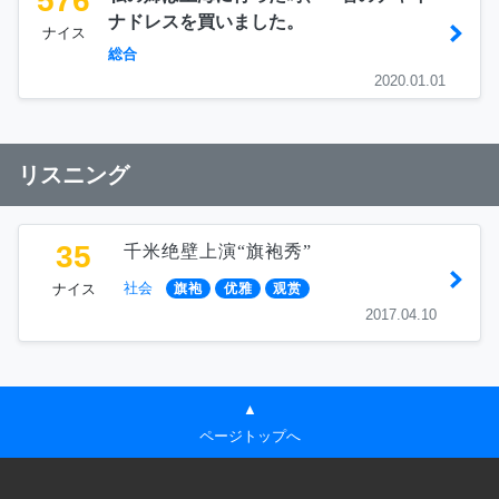
576
ナドレスを買いました。
ナイス
総合
2020.01.01
リスニング
35
千米绝壁上演“旗袍秀”
社会
ナイス
旗袍
优雅
观赏
2017.04.10
▲
ページトップへ