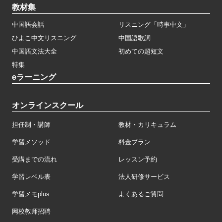
教材集
中国語会話
リスニング「時事中文」
ひよこ中文リスニング
中国語歌詞
中国語文法大全
初めての超短文
特集
eラーニング
オンラインスクール
担任制・講師
教材・カリキュラム
学習メソッド
料金プラン
受講までの流れ
レッスン予約
学習レベル表
法人研修サービス
学習メモplus
よくあるご質問
网校教师招聘