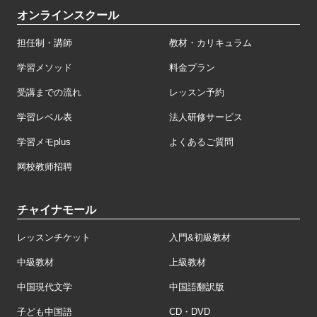
オンラインスクール
担任制・講師
教材・カリキュラム
学習メソッド
料金プラン
受講までの流れ
レッスン予約
学習レベル表
法人研修サービス
学習メモplus
よくあるご質問
网校教师招聘
チャイナモール
レッスンチケット
入門&初級教材
中級教材
上級教材
中国現代文学
中国語翻訳版
子ども中国語
CD・DVD