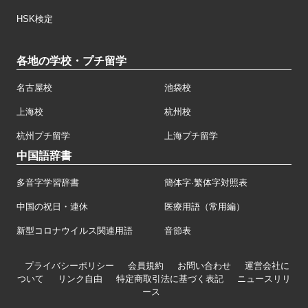
HSK検定
各地の学校・プチ留学
名古屋校
池袋校
上海校
杭州校
杭州プチ留学
上海プチ留学
中国語辞書
多音字学習辞書
簡体字·繁体字対照表
中国の祝日・連休
医療用語（常用編）
新型コロナウイルス関連用語
音節表
プライバシーポリシー
会員規約
お問い合わせ
運営会社に
ついて
リンク自由
特定商取引法に基づく表記
ニュースリリ
ース