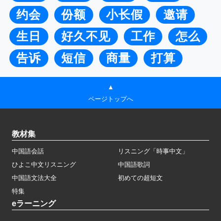
约会
份额
小长假
邀请
生日
好久不见
工作
怎么
告诉
短信
商量
打算
▲
ページトップへ
教材集
中国語会話
リスニング「時事中文」
ひよこ中文リスニング
中国語歌詞
中国語文法大全
初めての超短文
特集
eラーニング