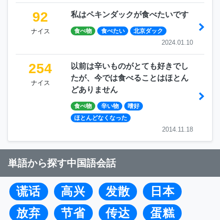
92
私はペキンダックが食べたいです
ナイス
食べ物
食べたい
北京ダック
2024.01.10
254
以前は辛いものがとても好きでし
たが、今では食べることはほとん
ナイス
どありません
食べ物
辛い物
嗜好
ほとんどなくなった
2014.11.18
単語から探す中国語会話
谎话
高兴
发散
日本
放弃
节省
传达
蛋糕