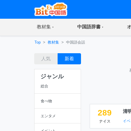
(current)
(current)
教材集
中国語辞書
Top
教材集
中国語会話
人気
新着
ジャンル
総合
食べ物
289
清
エンタメ
イベ
ナイス
イベント