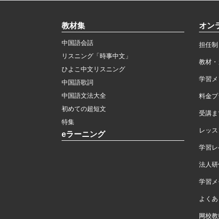
教材集
オン
中国語会話
担任制
リスニング「時事中文」
教材・
ひよこ中文リスニング
学習メ
中国語歌詞
中国語文法大全
料金プ
初めての超短文
受講ま
特集
レッス
eラーニング
学習レ
法人研
学習メモ
よくあ
网校教