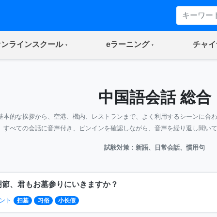
(current)
(current)
オンラインスクール
eラーニング
チャイ
中国語会話 総合
基本的な挨拶から、空港、機内、レストランまで、よく利用するシーンに合
すべての会話に音声付き、ピンインを確認しながら、音声を繰り返し聞い
試験対策：新語、日常会話、慣用句
明節、君もお墓参りにいきますか？
ント
扫墓
习俗
小长假