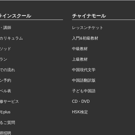
ラインスクール
チャイナモール
・講師
レッスンチケット
カリキュラム
入門&初級教材
ソッド
中級教材
ラン
上級教材
での流れ
中国現代文学
ン予約
中国語翻訳版
ベル表
子ども中国語
修サービス
CD・DVD
plus
HSK検定
るご質問
师招聘