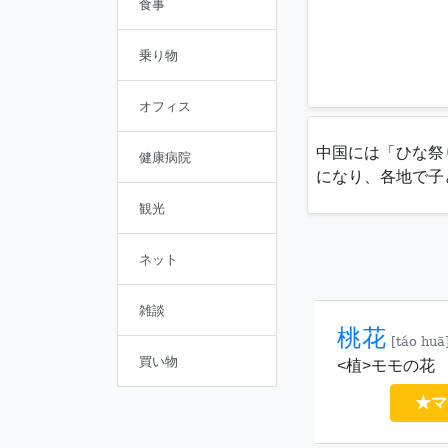
食事
乗り物
オフィス
中国には「ひな祭
健康病院
になり、各地で子
観光
ネット
雑談
桃花
[táo huā
買い物
<植>モモの花
★マ