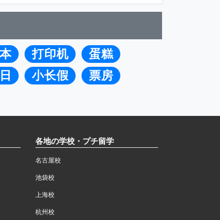
本
打印机
蛋糕
日
小长假
票房
各地の学校・プチ留学
名古屋校
池袋校
上海校
杭州校