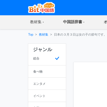
(current)
(current)
教材集
中国語辞書
Top
教材集
日本の３月３日は女の子の節句です。
ジャンル
総合
食べ物
エンタメ
イベント