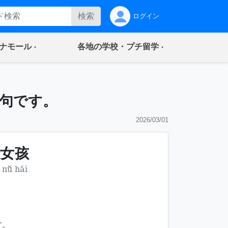
検索
ログイン
(current)
(current)
ナモール
各地の学校・プチ留学
句です。
2026/03/01
女孩
nǚ hái
す。