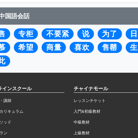
中国語会話
售
专柜
不要紧
说
为了
日
慕
希望
商量
喜欢
售罄
生
此
ラインスクール
チャイナモール
・講師
レッスンチケット
カリキュラム
入門&初級教材
ソッド
中級教材
ラン
上級教材