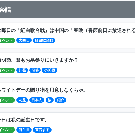
会話
大晦日の「紅白歌合戦」は中国の「春晩（春節前日に放送され
イベント
大晦日
紅白歌合戦
清明節、君もお墓参りにいきますか？
イベント
扫墓
习俗
小长假
ホワイトデーの贈り物を用意しなくちゃ。
イベント
花見
日本人
桜
紹介
今日は私の誕生日です。
イベント
誕生日
宣言する