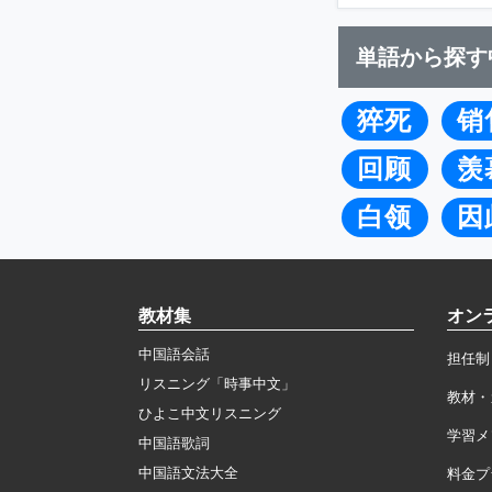
単語から探す
猝死
销
回顾
羡
白领
因
教材集
オン
中国語会話
担任制
リスニング「時事中文」
教材・
ひよこ中文リスニング
学習メ
中国語歌詞
中国語文法大全
料金プ