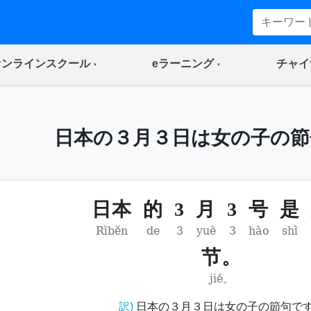
(current)
(current)
オンラインスクール
eラーニング
チャイ
日本の３月３日は女の子の節
日本
的
3
月
3
号
是
Rìběn
de
3
yuè
3
hào
shì
节。
jié。
訳)
日本の３月３日は女の子の節句で