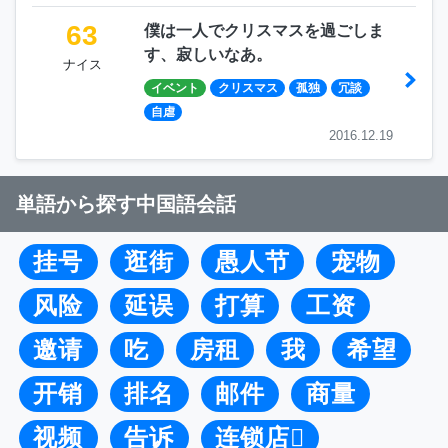
63
僕は一人でクリスマスを過ごしま
す、寂しいなあ。
ナイス
イベント
クリスマス
孤独
冗談
自虐
2016.12.19
単語から探す中国語会話
挂号
逛街
愚人节
宠物
风险
延误
打算
工资
邀请
吃
房租
我
希望
开销
排名
邮件
商量
视频
告诉
连锁店