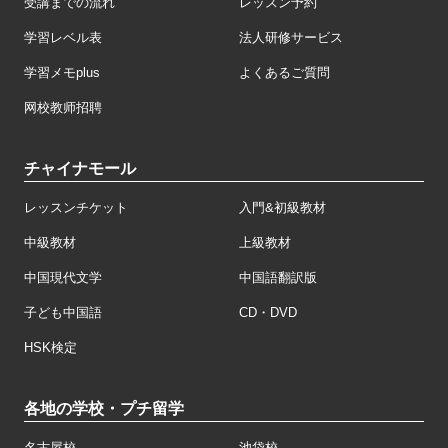
受講までの流れ
レッスン予約
学習レベル表
法人研修サービス
学習メモplus
よくあるご質問
网校教师招聘
チャイナモール
レッスンチケット
入門&初級教材
中級教材
上級教材
中国現代文学
中国語翻訳版
子ども中国語
CD・DVD
HSK検定
各地の学校・プチ留学
名古屋校
池袋校