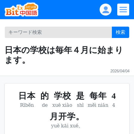
検索
日本の学校は毎年４月に始まり
ます。
2026/04/04
日本
的
学校
是
每年
4
Rìběn
de
xué xiào
shì
měi nián
4
月开学。
yuè kāi xué。