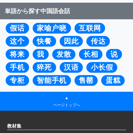
単語から探す中国語会話
假话
家喻户晓
互联网
这个
快餐
因此
传达
将来
我
发散
长相
说
手机
猝死
汉语
小长假
专柜
智能手机
售罄
蛋糕
▲
ページトップへ
教材集