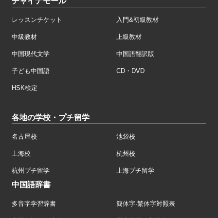
チャイナモール
レッスンチケット
入門&初級教材
中級教材
上級教材
中国現代文学
中国語翻訳版
子ども中国語
CD・DVD
HSK検定
各地の学校・プチ留学
名古屋校
池袋校
上海校
杭州校
杭州プチ留学
上海プチ留学
中国語辞書
多音字学習辞書
簡体字·繁体字対照表