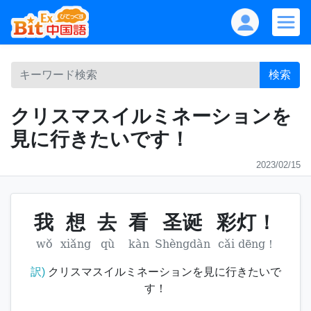
検索
クリスマスイルミネーションを
見に行きたいです！
2023/02/15
我
想
去
看
圣诞
彩灯！
wǒ
xiǎng
qù
kàn
Shèngdàn
cǎi dēng！
訳)
クリスマスイルミネーションを見に行きたいで
す！