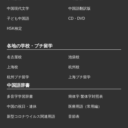
中国現代文学
中国語翻訳版
子ども中国語
CD・DVD
HSK検定
各地の学校・プチ留学
名古屋校
池袋校
上海校
杭州校
杭州プチ留学
上海プチ留学
中国語辞書
多音字学習辞書
簡体字·繁体字対照表
中国の祝日・連休
医療用語（常用編）
新型コロナウイルス関連用語
音節表