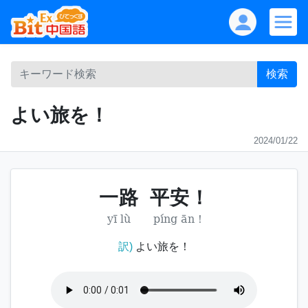
検索
よい旅を！
2024/01/22
一路
平安！
yī lù
píng ān！
訳)
よい旅を！