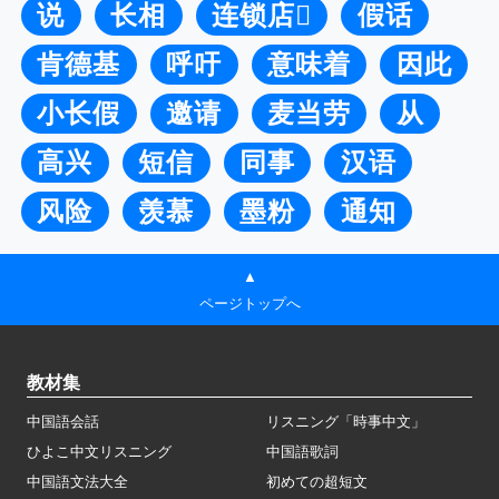
说
长相
连锁店
假话
肯德基
呼吁
意味着
因此
小长假
邀请
麦当劳
从
高兴
短信
同事
汉语
风险
羡慕
墨粉
通知
▲
ページトップへ
教材集
中国語会話
リスニング「時事中文」
ひよこ中文リスニング
中国語歌詞
中国語文法大全
初めての超短文