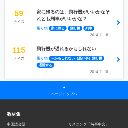
59
家に帰るのは、飛行機がいいかなそ
れとも列車がいいかな？
ナイス
乗り物
家に帰る
飛行機
列車
2014.11.18
115
飛行機が遅れるかもしれない
乗り物
ナイス
～かもしれない（悪い事）飛行機
遅延する
2014.11.18
▲
ページトップへ
教材集
中国語会話
リスニング「時事中文」