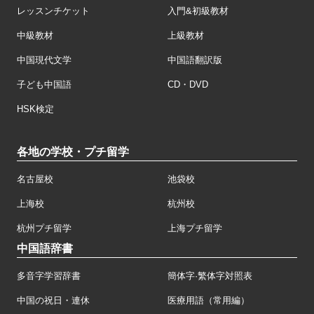
レッスンチケット
入門&初級教材
中級教材
上級教材
中国現代文学
中国語翻訳版
子ども中国語
CD・DVD
HSK検定
各地の学校・プチ留学
名古屋校
池袋校
上海校
杭州校
杭州プチ留学
上海プチ留学
中国語辞書
多音字学習辞書
簡体字·繁体字対照表
中国の祝日・連休
医療用語（常用編）