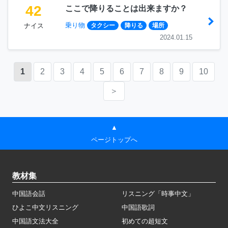
42
ここで降りることは出来ますか？
乗り物
ナイス
タクシー
降りる
場所
2024.01.15
1
2
3
4
5
6
7
8
9
10
＞
▲
ページトップへ
教材集
中国語会話
リスニング「時事中文」
ひよこ中文リスニング
中国語歌詞
中国語文法大全
初めての超短文