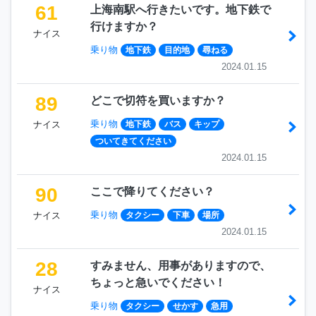
61
上海南駅へ行きたいです。地下鉄で
行けますか？
ナイス
乗り物
地下鉄
目的地
尋ねる
2024.01.15
89
どこで切符を買いますか？
乗り物
ナイス
地下鉄
バス
キップ
ついてきてください
2024.01.15
90
ここで降りてください？
乗り物
ナイス
タクシー
下車
場所
2024.01.15
28
すみません、用事がありますので、
ちょっと急いでください！
ナイス
乗り物
タクシー
せかす
急用