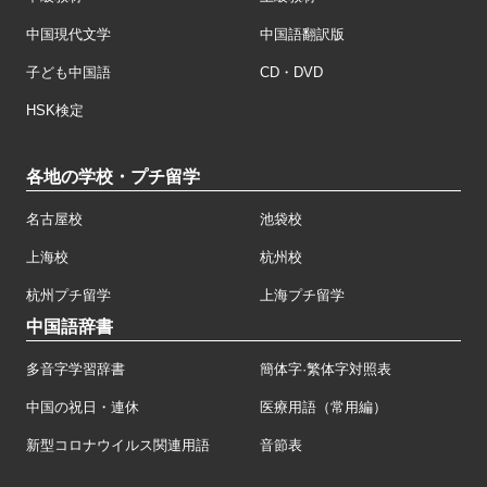
中国現代文学
中国語翻訳版
子ども中国語
CD・DVD
HSK検定
各地の学校・プチ留学
名古屋校
池袋校
上海校
杭州校
杭州プチ留学
上海プチ留学
中国語辞書
多音字学習辞書
簡体字·繁体字対照表
中国の祝日・連休
医療用語（常用編）
新型コロナウイルス関連用語
音節表