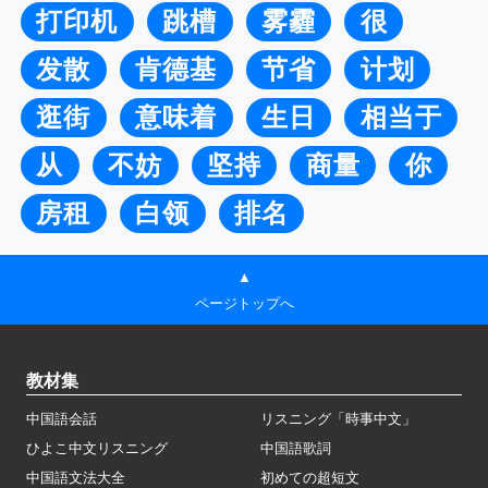
打印机
跳槽
雾霾
很
发散
肯德基
节省
计划
逛街
意味着
生日
相当于
从
不妨
坚持
商量
你
房租
白领
排名
▲
ページトップへ
教材集
中国語会話
リスニング「時事中文」
ひよこ中文リスニング
中国語歌詞
中国語文法大全
初めての超短文