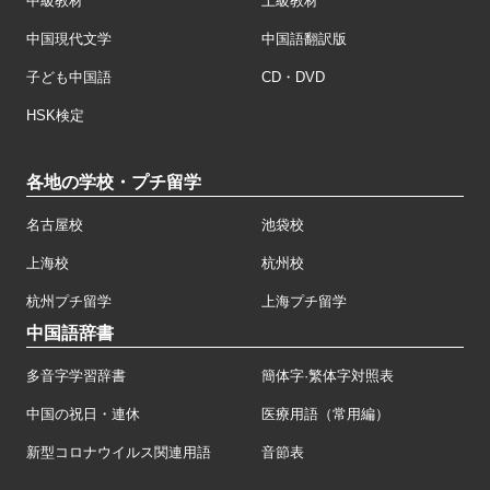
中級教材
上級教材
中国現代文学
中国語翻訳版
子ども中国語
CD・DVD
HSK検定
各地の学校・プチ留学
名古屋校
池袋校
上海校
杭州校
杭州プチ留学
上海プチ留学
中国語辞書
多音字学習辞書
簡体字·繁体字対照表
中国の祝日・連休
医療用語（常用編）
新型コロナウイルス関連用語
音節表