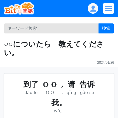
検索
○○についたら 教えてくださ
い。
2024/01/26
到了
O O
,
请
告诉
dào le
O O
,
qǐng
gào su
我。
wǒ。