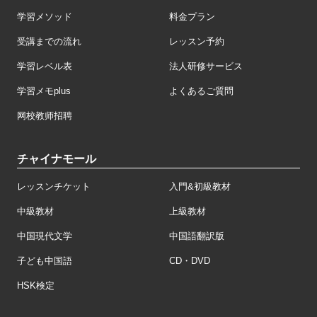
学習メソッド
料金プラン
受講までの流れ
レッスン予約
学習レベル表
法人研修サービス
学習メモplus
よくあるご質問
网校教师招聘
チャイナモール
レッスンチケット
入門&初級教材
中級教材
上級教材
中国現代文学
中国語翻訳版
子ども中国語
CD・DVD
HSK検定