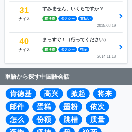
31
すみません、いくらですか？
ナイス
乗り物
タクシー
支払い
2015.08.19
40
まっすぐ！（行ってください）
ナイス
乗り物
タクシー
指示
2014.11.18
単語から探す中国語会話
肯德基
高兴
掀起
将来
邮件
蛋糕
墨粉
依次
怎么
份额
跳槽
质量