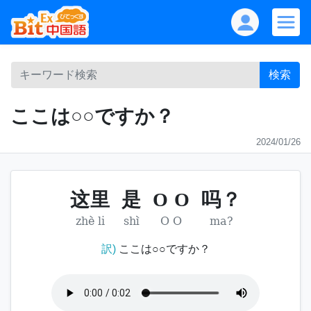
検索
ここは○○ですか？
2024/01/26
这里
是
O O
吗？
zhè li
shì
O O
ma?
訳)
ここは○○ですか？