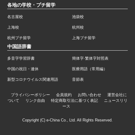
各地の学校・プチ留学
名古屋校
池袋校
上海校
杭州校
杭州プチ留学
上海プチ留学
中国語辞書
多音字学習辞書
簡体字·繁体字対照表
中国の祝日・連休
医療用語（常用編）
新型コロナウイルス関連用語
音節表
プライバシーポリシー
会員規約
お問い合わせ
運営会社に
ついて
リンク自由
特定商取引法に基づく表記
ニュースリリ
ース
Copyright (C) e-China Co., Ltd. All Rights Reserved.