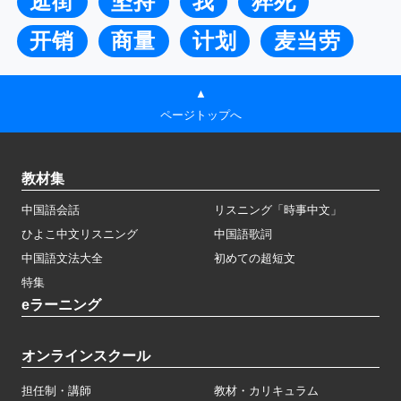
逛街
坚持
我
猝死
开销
商量
计划
麦当劳
▲
ページトップへ
教材集
中国語会話
リスニング「時事中文」
ひよこ中文リスニング
中国語歌詞
中国語文法大全
初めての超短文
特集
eラーニング
オンラインスクール
担任制・講師
教材・カリキュラム