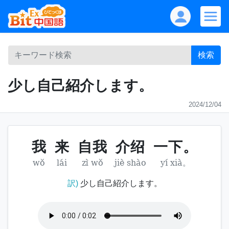
検索
少し自己紹介します。
2024/12/04
我
来
自我
介绍
一下。
wǒ
lái
zì wǒ
jiè shào
yí xià。
訳)
少し自己紹介します。