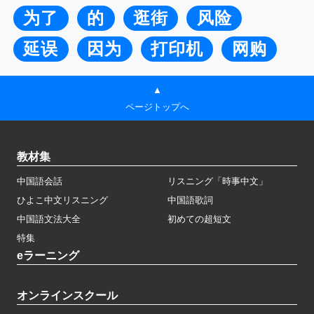
为了
的
逛街
风险
延误
因为
打印机
网购
▲
ページトップへ
教材集
中国語会話
リスニング「時事中文」
ひよこ中文リスニング
中国語歌詞
中国語文法大全
初めての超短文
特集
eラーニング
オンラインスクール