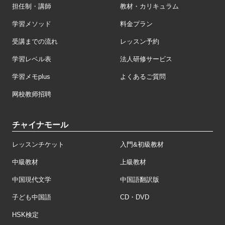
担任制・講師
教材・カリキュラム
学習メソッド
料金プラン
受講までの流れ
レッスン予約
学習レベル表
法人研修サービス
学習メモplus
よくあるご質問
网校教师招聘
チャイナモール
レッスンチケット
入門&初級教材
中級教材
上級教材
中国現代文学
中国語翻訳版
子ども中国語
CD・DVD
HSK検定