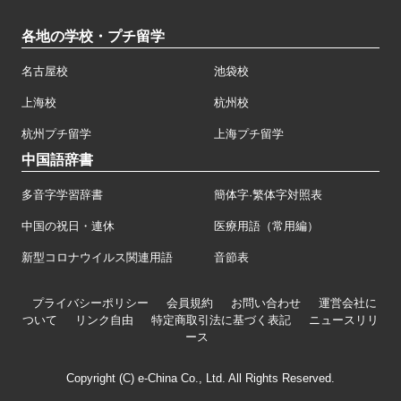
各地の学校・プチ留学
名古屋校
池袋校
上海校
杭州校
杭州プチ留学
上海プチ留学
中国語辞書
多音字学習辞書
簡体字·繁体字対照表
中国の祝日・連休
医療用語（常用編）
新型コロナウイルス関連用語
音節表
プライバシーポリシー
会員規約
お問い合わせ
運営会社に
ついて
リンク自由
特定商取引法に基づく表記
ニュースリリ
ース
Copyright (C) e-China Co., Ltd. All Rights Reserved.