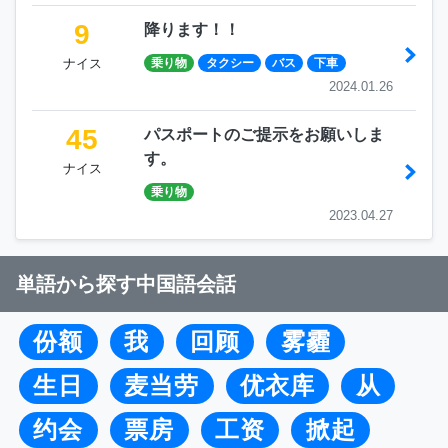
9
降ります！！
ナイス
乗り物
タクシー
バス
下車
2024.01.26
45
パスポートのご提示をお願いしま
す。
ナイス
乗り物
2023.04.27
単語から探す中国語会話
份额
我
回顾
雾霾
生日
麦当劳
优衣库
从
约会
票房
工资
掀起