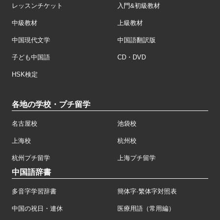
レッスンチケット
入門&初級教材
中級教材
上級教材
中国現代文学
中国語翻訳版
子ども中国語
CD・DVD
HSK検定
各地の学校・プチ留学
名古屋校
池袋校
上海校
杭州校
杭州プチ留学
上海プチ留学
中国語辞書
多音字学習辞書
簡体字·繁体字対照表
中国の祝日・連休
医療用語（常用編）