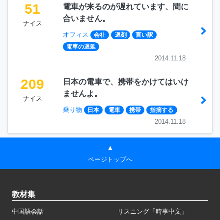
51
電車が来るのが遅れています、間に
合いません。
ナイス
オフィス
会社
遅刻
言い訳
電車の遅延
2014.11.18
209
日本の電車で、携帯をかけてはいけ
ませんよ。
ナイス
乗り物
日本
電車
携帯
指摘する
2014.11.18
▲
ページトップへ
教材集
中国語会話
リスニング「時事中文」