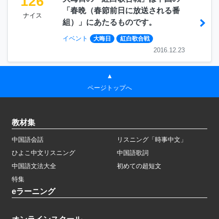
126
「春晩（春節前日に放送される番
ナイス
組）」にあたるものです。
イベント
大晦日
紅白歌合戦
2016.12.23
▲
ページトップへ
教材集
中国語会話
リスニング「時事中文」
ひよこ中文リスニング
中国語歌詞
中国語文法大全
初めての超短文
特集
eラーニング