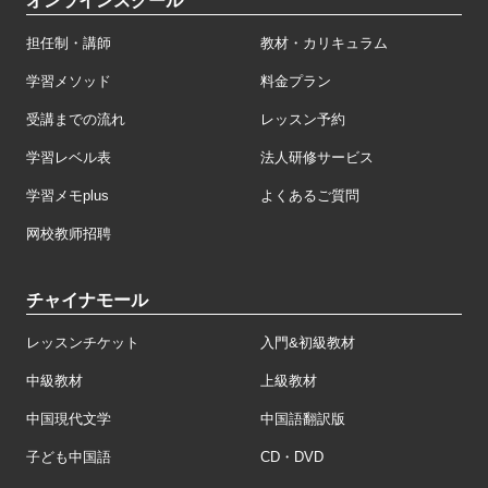
オンラインスクール
担任制・講師
教材・カリキュラム
学習メソッド
料金プラン
受講までの流れ
レッスン予約
学習レベル表
法人研修サービス
学習メモplus
よくあるご質問
网校教师招聘
チャイナモール
レッスンチケット
入門&初級教材
中級教材
上級教材
中国現代文学
中国語翻訳版
子ども中国語
CD・DVD