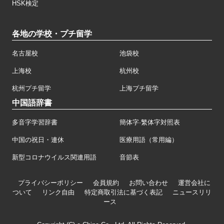
HSK検定
各地の学校・プチ留学
名古屋校
池袋校
上海校
杭州校
杭州プチ留学
上海プチ留学
中国語辞書
多音字学習辞書
簡体字·繁体字対照表
中国の祝日・連休
医療用語（常用編）
新型コロナウイルス関連用語
音節表
プライバシーポリシー
会員規約
お問い合わせ
運営会社に
ついて
リンク自由
特定商取引法に基づく表記
ニュースリリ
ース