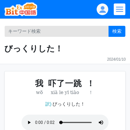
検索
びっくりした！
2024/01/10
我
吓了一跳
！
wǒ
xià le yī tiào
！
訳)
びっくりした！