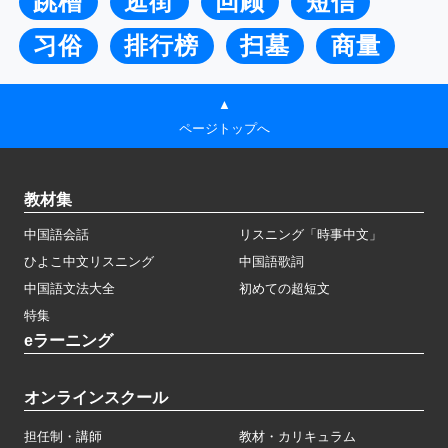
跳槽
逛街
回顾
短信
习俗
排行榜
扫墓
商量
▲
ページトップへ
教材集
中国語会話
リスニング「時事中文」
ひよこ中文リスニング
中国語歌詞
中国語文法大全
初めての超短文
特集
eラーニング
オンラインスクール
担任制・講師
教材・カリキュラム