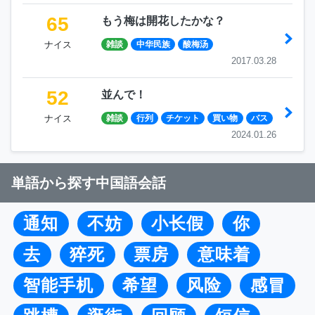
65
もう梅は開花したかな？
ナイス
雑談
中华民族
酸梅汤
2017.03.28
52
並んで！
ナイス
雑談
行列
チケット
買い物
バス
2024.01.26
単語から探す中国語会話
通知
不妨
小长假
你
去
猝死
票房
意味着
智能手机
希望
风险
感冒