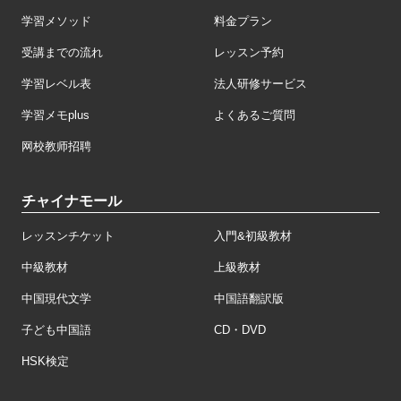
学習メソッド
料金プラン
受講までの流れ
レッスン予約
学習レベル表
法人研修サービス
学習メモplus
よくあるご質問
网校教师招聘
チャイナモール
レッスンチケット
入門&初級教材
中級教材
上級教材
中国現代文学
中国語翻訳版
子ども中国語
CD・DVD
HSK検定