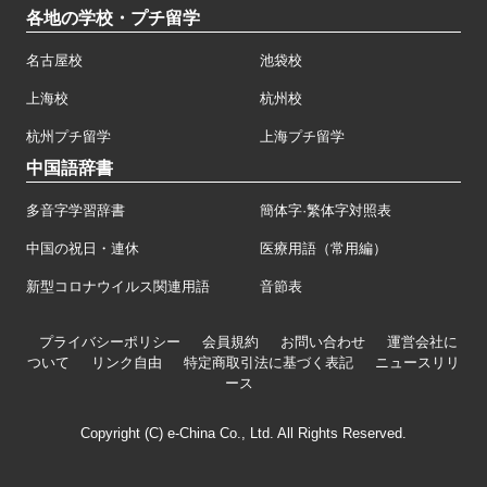
各地の学校・プチ留学
名古屋校
池袋校
上海校
杭州校
杭州プチ留学
上海プチ留学
中国語辞書
多音字学習辞書
簡体字·繁体字対照表
中国の祝日・連休
医療用語（常用編）
新型コロナウイルス関連用語
音節表
プライバシーポリシー
会員規約
お問い合わせ
運営会社に
ついて
リンク自由
特定商取引法に基づく表記
ニュースリリ
ース
Copyright (C) e-China Co., Ltd. All Rights Reserved.