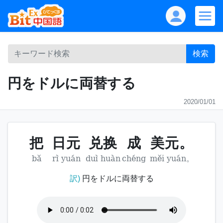
検索
円をドルに両替する
2020/01/01
把
日元
兑换
成
美元。
bǎ
rì yuán
duì huàn
chéng
měi yuán。
訳)
円をドルに両替する