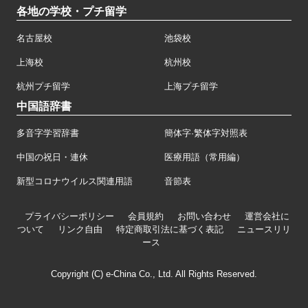
各地の学校・プチ留学
名古屋校
池袋校
上海校
杭州校
杭州プチ留学
上海プチ留学
中国語辞書
多音字学習辞書
簡体字·繁体字対照表
中国の祝日・連休
医療用語（常用編）
新型コロナウイルス関連用語
音節表
プライバシーポリシー
会員規約
お問い合わせ
運営会社に
ついて
リンク自由
特定商取引法に基づく表記
ニュースリリ
ース
Copyright (C) e-China Co., Ltd. All Rights Reserved.