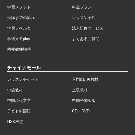
学習メソッド
料金プラン
受講までの流れ
レッスン予約
学習レベル表
法人研修サービス
学習メモplus
よくあるご質問
网校教师招聘
チャイナモール
レッスンチケット
入門&初級教材
中級教材
上級教材
中国現代文学
中国語翻訳版
子ども中国語
CD・DVD
HSK検定