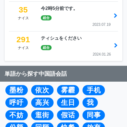
35
今2時5分前です。
ナイス
総合
2023.07.19
291
ティシュをください
ナイス
総合
2024.01.26
単語から探す中国語会話
墨粉
依次
雾霾
手机
呼吁
高兴
生日
我
不妨
逛街
假话
同事