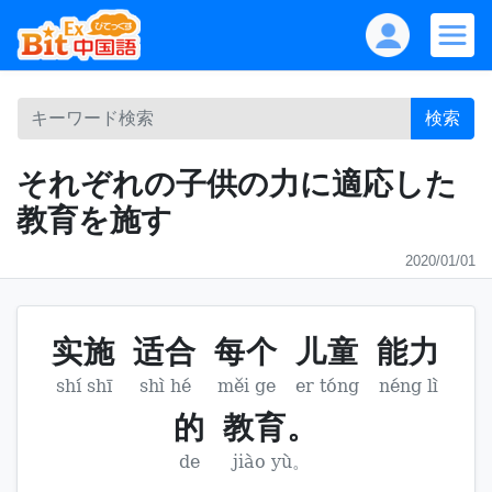
検索
それぞれの子供の力に適応した
教育を施す
2020/01/01
实施
适合
每个
儿童
能力
shí shī
shì hé
měi ge
er tóng
néng lì
的
教育。
de
jiào yù。