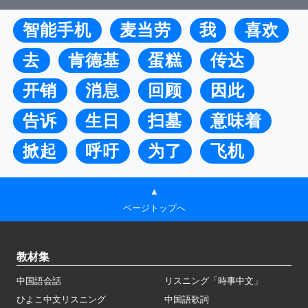
智能手机
麦当劳
我
喜欢
去
肯德基
蛋糕
传达
开销
消息
回顾
因此
告诉
生日
扫墓
意味着
掀起
呼吁
为了
飞机
▲
ページトップへ
教材集
中国語会話
リスニング「時事中文」
ひよこ中文リスニング
中国語歌詞