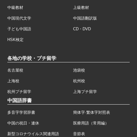
中級教材
上級教材
中国現代文学
中国語翻訳版
子ども中国語
CD・DVD
HSK検定
各地の学校・プチ留学
名古屋校
池袋校
上海校
杭州校
杭州プチ留学
上海プチ留学
中国語辞書
多音字学習辞書
簡体字·繁体字対照表
中国の祝日・連休
医療用語（常用編）
新型コロナウイルス関連用語
音節表