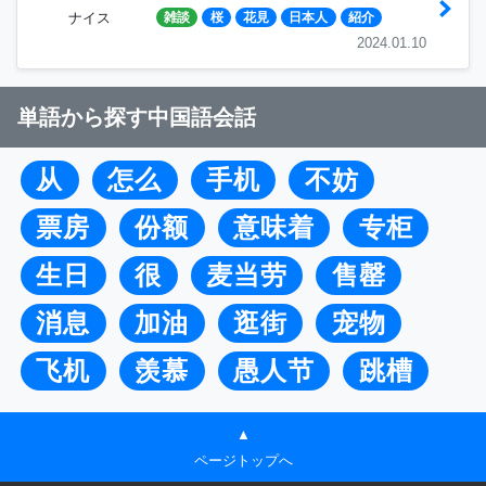
ナイス
雑談
桜
花見
日本人
紹介
2024.01.10
単語から探す中国語会話
从
怎么
手机
不妨
票房
份额
意味着
专柜
生日
很
麦当劳
售罄
消息
加油
逛街
宠物
飞机
羡慕
愚人节
跳槽
▲
ページトップへ