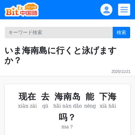
検索
いま海南島に行くと泳げます
か？
2025/11/21
现在
去
海南岛
能
下海
xiàn zài
qù
hǎi nán dǎo
néng
xià hǎi
吗？
ma？