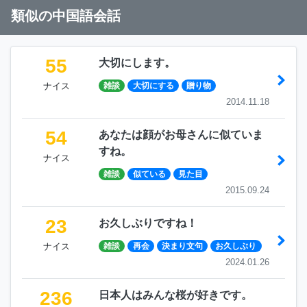
類似の中国語会話
55
大切にします。
ナイス
雑談
大切にする
贈り物
2014.11.18
54
あなたは顔がお母さんに似ていま
すね。
ナイス
雑談
似ている
見た目
2015.09.24
23
お久しぶりですね！
ナイス
雑談
再会
決まり文句
お久しぶり
2024.01.26
236
日本人はみんな桜が好きです。