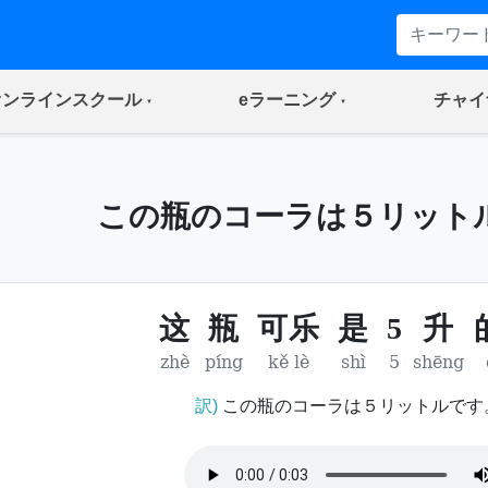
(current)
(current)
オンラインスクール
eラーニング
チャイ
この瓶のコーラは５リット
这
瓶
可乐
是
5
升
zhè
píng
kě lè
shì
5
shēng
訳)
この瓶のコーラは５リットルです