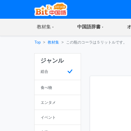
(current)
(current)
教材集
中国語辞書
Top
教材集
この瓶のコーラは５リットルです。
ジャンル
総合
食べ物
エンタメ
イベント