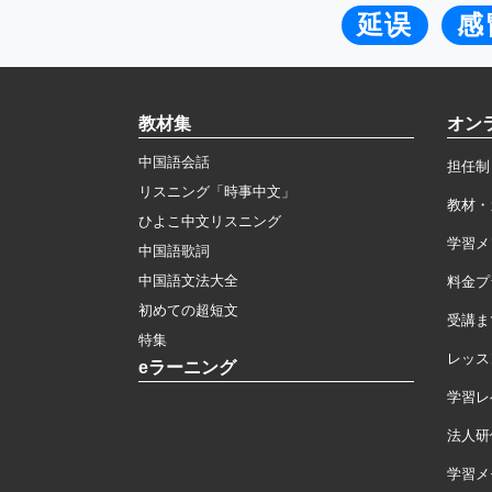
延误
感
教材集
オン
中国語会話
担任制
リスニング「時事中文」
教材・
ひよこ中文リスニング
学習メ
中国語歌詞
中国語文法大全
料金プ
初めての超短文
受講ま
特集
レッス
eラーニング
学習レ
法人研
学習メモ