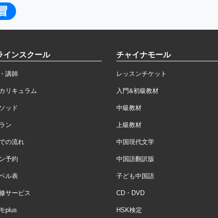
冒
ラインスクール
チャイナモール
・講師
レッスンチケット
カリキュラム
入門&初級教材
ソッド
中級教材
ラン
上級教材
での流れ
中国現代文学
ン予約
中国語翻訳版
ベル表
子ども中国語
修サービス
CD・DVD
plus
HSK検定