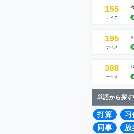
155
ナイス
195
ナイス
388
ナイス
単語から探す
打算
习
同事
放