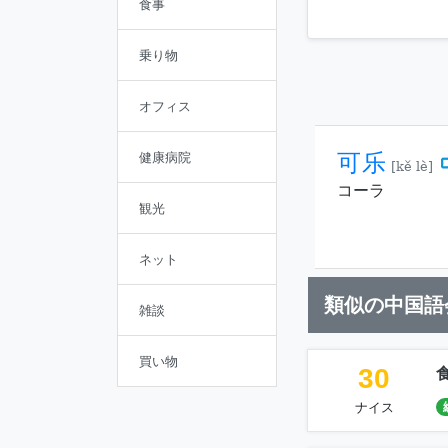
食事
乗り物
オフィス
可乐
健康病院
[kě lè]
コーラ
観光
ネット
類似の中国語
雑談
買い物
30
ナイス