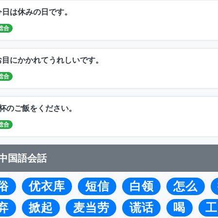
今日は休みの日です。
総合
お目にかかれてうれしいです。
総合
1杯のご飯をください。
総合
中国語会話
俗
优衣库
短信
白领
怎么
弃
掀起
麦当劳
谎话
喝
工