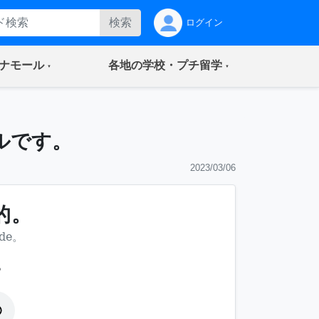
検索
ログイン
(current)
(current)
ナモール
各地の学校・プチ留学
ルです。
2023/03/06
的。
de。
。