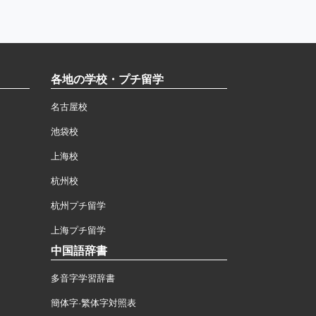
各地の学校・プチ留学
名古屋校
池袋校
上海校
杭州校
杭州プチ留学
上海プチ留学
中国語辞書
多音字学習辞書
簡体字·繁体字対照表