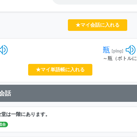
★マイ会話に入れる
瓶
[píng]
～瓶（ボトルに
★マイ単語帳に入れる
会話
食堂は一階にあります。
総合