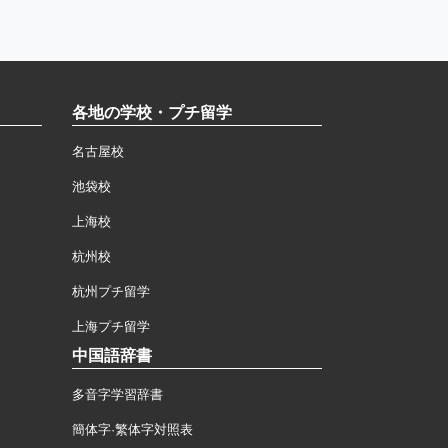
各地の学校・プチ留学
名古屋校
池袋校
上海校
杭州校
杭州プチ留学
上海プチ留学
中国語辞書
多音字学習辞書
簡体字·繁体字対照表