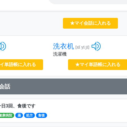
★マイ会話に入れる
洗衣机
[xǐ yī jī]
洗濯機
イ単語帳に入れる
★マイ単語帳に入れる
会話
一日3回、食後です
健康病院
薬
処方
食後