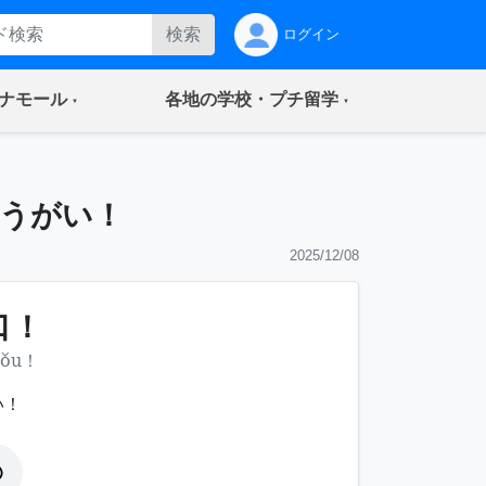
検索
ログイン
(current)
(current)
ナモール
各地の学校・プチ留学
うがい！
2025/12/08
口！
kǒu！
い！