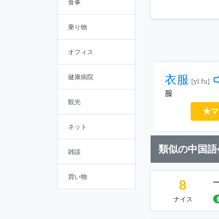
食事
乗り物
オフィス
衣服
健康病院
[yī fu]
服
観光
★マ
ネット
類似の中国語
雑談
買い物
8
ナイス