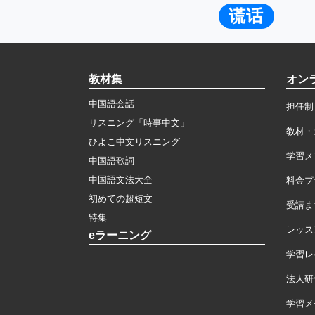
谎话
教材集
オン
中国語会話
担任制
リスニング「時事中文」
教材・
ひよこ中文リスニング
学習メ
中国語歌詞
中国語文法大全
料金プ
初めての超短文
受講ま
特集
レッス
eラーニング
学習レ
法人研
学習メモ