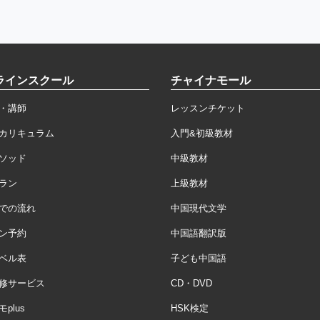
ラインスクール
チャイナモール
・講師
レッスンチケット
カリキュラム
入門&初級教材
ソッド
中級教材
ラン
上級教材
での流れ
中国現代文学
ン予約
中国語翻訳版
ベル表
子ども中国語
修サービス
CD・DVD
plus
HSK検定