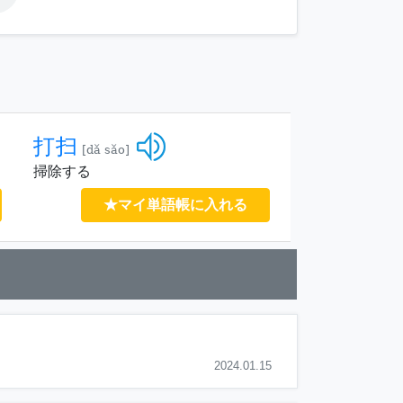
打扫
[dǎ sǎo]
掃除する
★マイ単語帳に入れる
2024.01.15