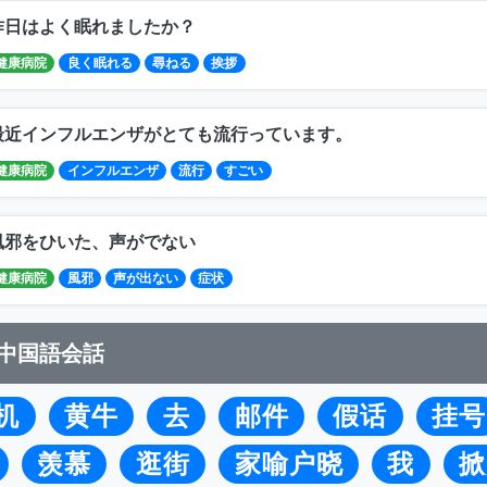
昨日はよく眠れましたか？
健康病院
良く眠れる
尋ねる
挨拶
最近インフルエンザがとても流行っています。
健康病院
インフルエンザ
流行
すごい
風邪をひいた、声がでない
健康病院
風邪
声が出ない
症状
中国語会話
机
黄牛
去
邮件
假话
挂号
羡慕
逛街
家喻户晓
我
掀