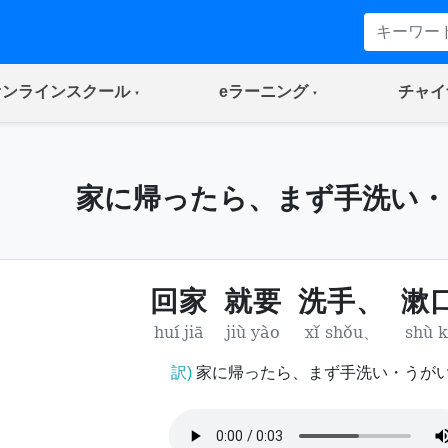
(current)
(current)
オンラインスクール
eラーニング
チャイ
家に帰ったら、まず手洗い・
回家
就要
洗手、
漱
huí jiā
jiù yào
xǐ shǒu、
shù 
訳)
家に帰ったら、まず手洗い・うが