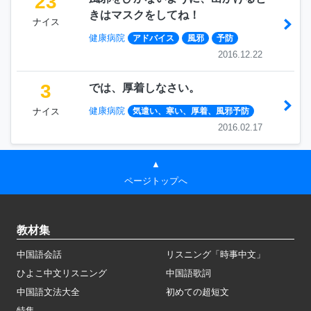
23
きはマスクをしてね！
ナイス
健康病院
アドバイス
風邪
予防
2016.12.22
3
では、厚着しなさい。
健康病院
ナイス
気遣い、寒い、厚着、風邪予防
2016.02.17
▲
ページトップへ
教材集
中国語会話
リスニング「時事中文」
ひよこ中文リスニング
中国語歌詞
中国語文法大全
初めての超短文
特集