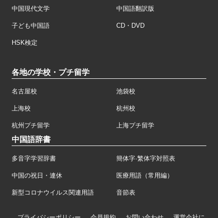
中国現代文学
中国語翻訳版
子ども中国語
CD・DVD
HSK検定
各地の学校・プチ留学
名古屋校
池袋校
上海校
杭州校
杭州プチ留学
上海プチ留学
中国語辞書
多音字学習辞書
簡体字·繁体字対照表
中国の祝日・連休
医療用語（常用編）
新型コロナウイルス関連用語
音節表
プライバシーポリシー
会員規約
お問い合わせ
運営会社に