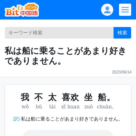
検索
私は船に乗ることがあまり好き
でありません。
2023/06/14
我
不
太
喜欢
坐
船。
wǒ
bú
tài
xǐ huan
zuò
chuán。
訳)
私は船に乗ることがあまり好きでありません。