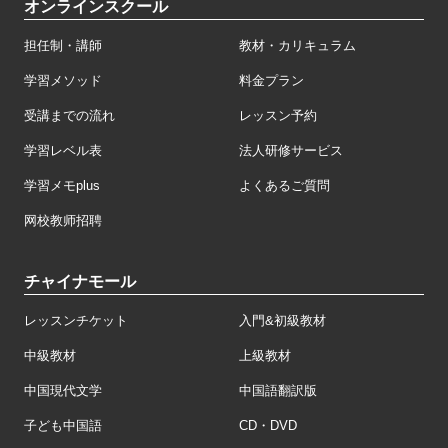
オンラインスクール
担任制・講師
教材・カリキュラム
学習メソッド
料金プラン
受講までの流れ
レッスン予約
学習レベル表
法人研修サービス
学習メモplus
よくあるご質問
网校教师招聘
チャイナモール
レッスンチケット
入門&初級教材
中級教材
上級教材
中国現代文学
中国語翻訳版
子ども中国語
CD・DVD