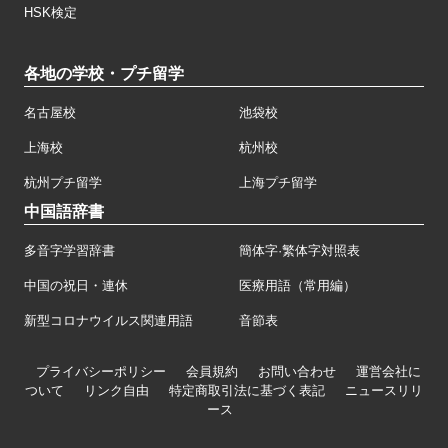
HSK検定
各地の学校・プチ留学
名古屋校
池袋校
上海校
杭州校
杭州プチ留学
上海プチ留学
中国語辞書
多音字学習辞書
簡体字·繁体字対照表
中国の祝日・連休
医療用語（常用編）
新型コロナウイルス関連用語
音節表
プライバシーポリシー
会員規約
お問い合わせ
運営会社に
ついて
リンク自由
特定商取引法に基づく表記
ニュースリリ
ース