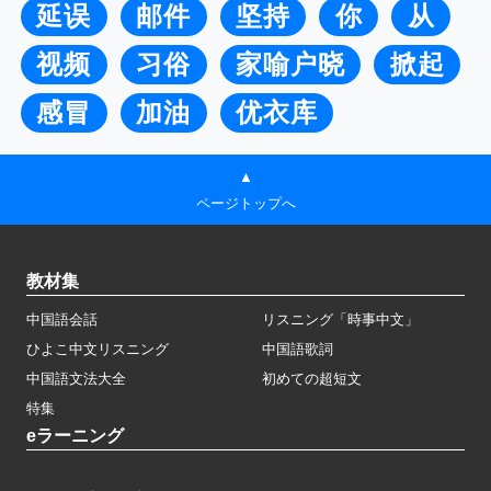
延误
邮件
坚持
你
从
视频
习俗
家喻户晓
掀起
感冒
加油
优衣库
▲
ページトップへ
教材集
中国語会話
リスニング「時事中文」
ひよこ中文リスニング
中国語歌詞
中国語文法大全
初めての超短文
特集
eラーニング