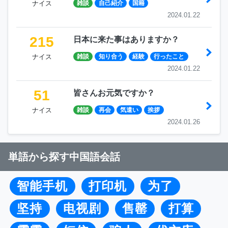
ナイス
雑談
自己紹介
国籍
2024.01.22
215
日本に来た事はありますか？
ナイス
雑談
知り合う
経験
行ったこと
2024.01.22
51
皆さんお元気ですか？
ナイス
雑談
再会
気遣い
挨拶
2024.01.26
単語から探す中国語会話
智能手机
打印机
为了
坚持
电视剧
售罄
打算