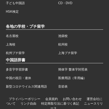
子ども中国語
CD・DVD
HSK検定
各地の学校・プチ留学
名古屋校
池袋校
上海校
杭州校
杭州プチ留学
上海プチ留学
中国語辞書
多音字学習辞書
簡体字·繁体字対照表
中国の祝日・連休
医療用語（常用編）
新型コロナウイルス関連用語
音節表
プライバシーポリシー
会員規約
お問い合わせ
運営会社に
ついて
リンク自由
特定商取引法に基づく表記
ニュースリリ
ース