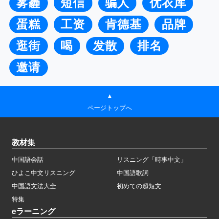
雾霾
短信
骗人
优衣库
蛋糕
工资
肯德基
品牌
逛街
喝
发散
排名
邀请
▲
ページトップへ
教材集
中国語会話
リスニング「時事中文」
ひよこ中文リスニング
中国語歌詞
中国語文法大全
初めての超短文
特集
eラーニング