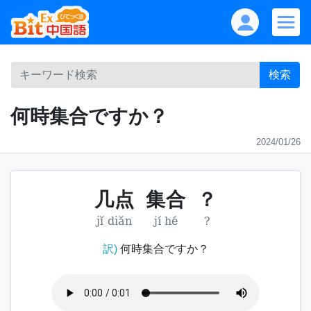
検索
何時集合ですか？
2024/01/26
几点
集合
？
jǐ diǎn
jí hé
?
訳)
何時集合ですか？