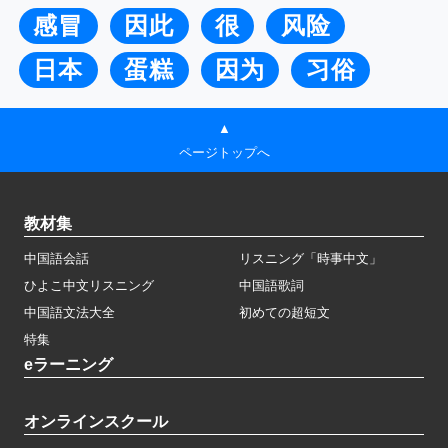
感冒
因此
很
风险
日本
蛋糕
因为
习俗
▲
ページトップへ
教材集
中国語会話
リスニング「時事中文」
ひよこ中文リスニング
中国語歌詞
中国語文法大全
初めての超短文
特集
eラーニング
オンラインスクール