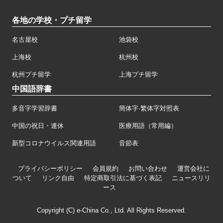
各地の学校・プチ留学
名古屋校
池袋校
上海校
杭州校
杭州プチ留学
上海プチ留学
中国語辞書
多音字学習辞書
簡体字·繁体字対照表
中国の祝日・連休
医療用語（常用編）
新型コロナウイルス関連用語
音節表
プライバシーポリシー
会員規約
お問い合わせ
運営会社に
ついて
リンク自由
特定商取引法に基づく表記
ニュースリリ
ース
Copyright (C) e-China Co., Ltd. All Rights Reserved.