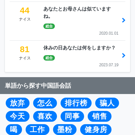
44
あなたとお母さんは似ています
ね。
ナイス
総合
2020.01.01
81
休みの日あなたは何をしますか？
ナイス
総合
2023.07.19
単語から探す中国語会話
放弃
怎么
排行榜
骗人
今天
喜欢
同事
销售
喝
工作
墨粉
健身房