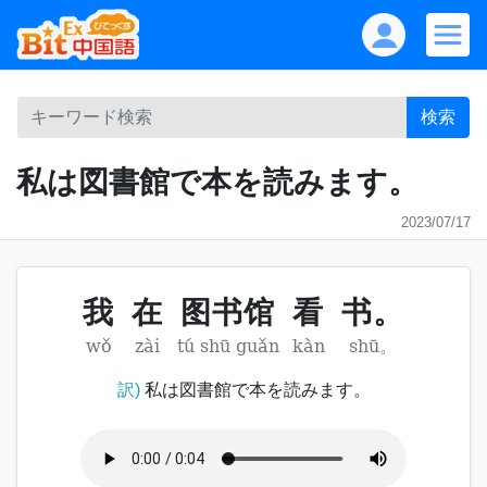
検索
私は図書館で本を読みます。
2023/07/17
我
在
图书馆
看
书。
wǒ
zài
tú shū guǎn
kàn
shū。
訳)
私は図書館で本を読みます。