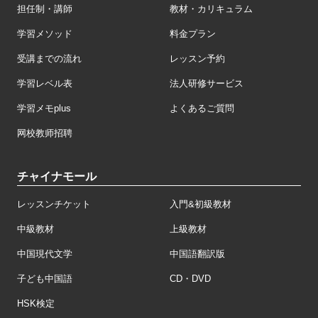
担任制・講師
教材・カリキュラム
学習メソッド
料金プラン
受講までの流れ
レッスン予約
学習レベル表
法人研修サービス
学習メモplus
よくあるご質問
网校教师招聘
チャイナモール
レッスンチケット
入門&初級教材
中級教材
上級教材
中国現代文学
中国語翻訳版
子ども中国語
CD・DVD
HSK検定