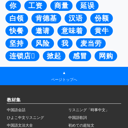
你
工资
商量
延误
白领
肯德基
汉语
份额
快餐
邀请
意味着
黄牛
坚持
风险
我
麦当劳
连锁店
掀起
感冒
网购
▲
ページトップへ
教材集
中国語会話
リスニング「時事中文」
ひよこ中文リスニング
中国語歌詞
中国語文法大全
初めての超短文