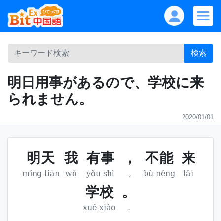
検索
明日用事があるので、学校に来
られません。
2020/01/01
明天
我
有事
，
不能
来
míng tiān
wǒ
yǒu shì
,
bù néng
lái
学校
。
xué xiào
.