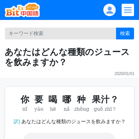
検索
あなたはどんな種類のジュース
を飲みますか？
2020/01/01
你
要
喝
哪
种
果汁？
nǐ
yào
hē
nǎ
zhǒng
guǒ zhī？
訳)
あなたはどんな種類のジュースを飲みますか？