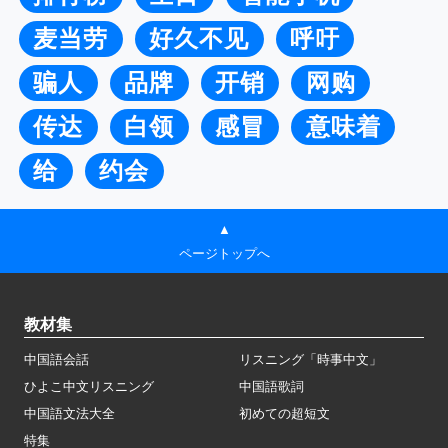
麦当劳
好久不见
呼吁
骗人
品牌
开销
网购
传达
白领
感冒
意味着
给
约会
▲
ページトップへ
教材集
中国語会話
リスニング「時事中文」
ひよこ中文リスニング
中国語歌詞
中国語文法大全
初めての超短文
特集