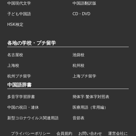
中国現代文学
中国語翻訳版
子ども中国語
CD・DVD
HSK検定
各地の学校・プチ留学
名古屋校
池袋校
上海校
杭州校
杭州プチ留学
上海プチ留学
中国語辞書
多音字学習辞書
簡体字·繁体字対照表
中国の祝日・連休
医療用語（常用編）
新型コロナウイルス関連用語
音節表
プライバシーポリシー
会員規約
お問い合わせ
運営会社に