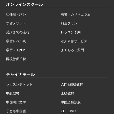
オンラインスクール
担任制・講師
教材・カリキュラム
学習メソッド
料金プラン
受講までの流れ
レッスン予約
学習レベル表
法人研修サービス
学習メモplus
よくあるご質問
网校教师招聘
チャイナモール
レッスンチケット
入門&初級教材
中級教材
上級教材
中国現代文学
中国語翻訳版
子ども中国語
CD・DVD