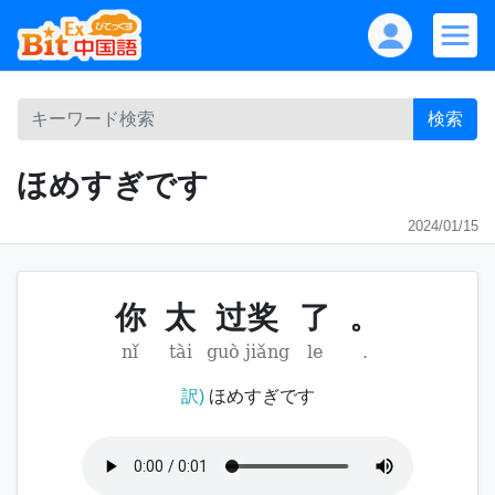
検索
ほめすぎです
2024/01/15
你
太
过奖
了
。
nǐ
tài
guò jiǎng
le
.
訳)
ほめすぎです