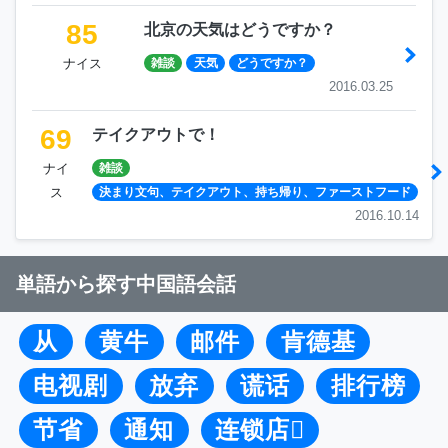
85
北京の天気はどうですか？
ナイス
雑談
天気
どうですか？
2016.03.25
69
テイクアウトで！
ナイ
雑談
ス
決まり文句、テイクアウト、持ち帰り、ファーストフード
2016.10.14
単語から探す中国語会話
从
黄牛
邮件
肯德基
电视剧
放弃
谎话
排行榜
节省
通知
连锁店