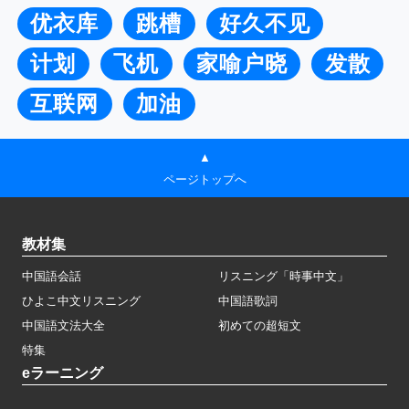
优衣库
跳槽
好久不见
计划
飞机
家喻户晓
发散
互联网
加油
▲
ページトップへ
教材集
中国語会話
リスニング「時事中文」
ひよこ中文リスニング
中国語歌詞
中国語文法大全
初めての超短文
特集
eラーニング