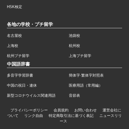
HSK検定
各地の学校・プチ留学
名古屋校
池袋校
上海校
杭州校
杭州プチ留学
上海プチ留学
中国語辞書
多音字学習辞書
簡体字·繁体字対照表
中国の祝日・連休
医療用語（常用編）
新型コロナウイルス関連用語
音節表
プライバシーポリシー
会員規約
お問い合わせ
運営会社に
ついて
リンク自由
特定商取引法に基づく表記
ニュースリリ
ース