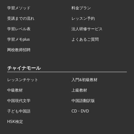
学習メソッド
料金プラン
受講までの流れ
レッスン予約
学習レベル表
法人研修サービス
学習メモplus
よくあるご質問
网校教师招聘
チャイナモール
レッスンチケット
入門&初級教材
中級教材
上級教材
中国現代文学
中国語翻訳版
子ども中国語
CD・DVD
HSK検定