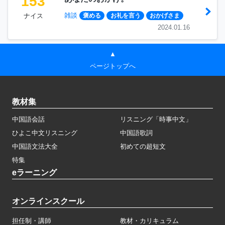
153
雑談
ナイス
褒める
お礼を言う
おかげさま
2024.01.16
▲
ページトップへ
教材集
中国語会話
リスニング「時事中文」
ひよこ中文リスニング
中国語歌詞
中国語文法大全
初めての超短文
特集
eラーニング
オンラインスクール
担任制・講師
教材・カリキュラム