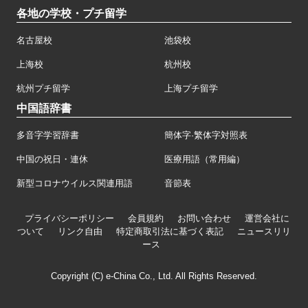
各地の学校・プチ留学
名古屋校
池袋校
上海校
杭州校
杭州プチ留学
上海プチ留学
中国語辞書
多音字学習辞書
簡体字·繁体字対照表
中国の祝日・連休
医療用語（常用編）
新型コロナウイルス関連用語
音節表
プライバシーポリシー
会員規約
お問い合わせ
運営会社に
ついて
リンク自由
特定商取引法に基づく表記
ニュースリリ
ース
Copyright (C) e-China Co., Ltd. All Rights Reserved.