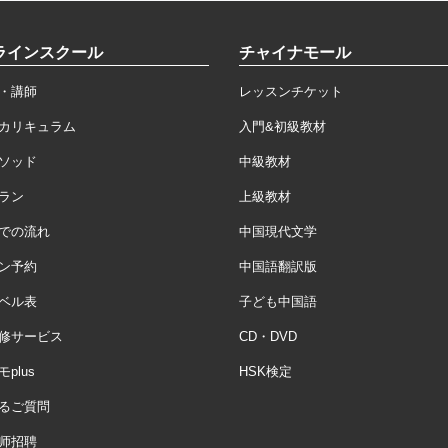
ラインスクール
チャイナモール
・講師
レッスンチケット
カリキュラム
入門&初級教材
ソッド
中級教材
ラン
上級教材
での流れ
中国現代文学
ン予約
中国語翻訳版
ベル表
子ども中国語
修サービス
CD・DVD
plus
HSK検定
るご質問
师招聘