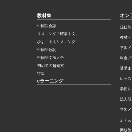
教材集
オン
中国語会話
担任制
リスニング「時事中文」
教材・
ひよこ中文リスニング
学習メ
中国語歌詞
中国語文法大全
料金プ
初めての超短文
受講ま
特集
レッス
eラーニング
学習レ
法人研
学習メモ
よくあ
网校教