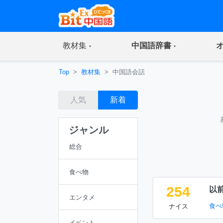
(current)
(current)
教材集
中国語辞書
Top
教材集
中国語会話
人気
新着
ジャンル
総合
食べ物
254
以
エンタメ
食べ
ナイス
イベント