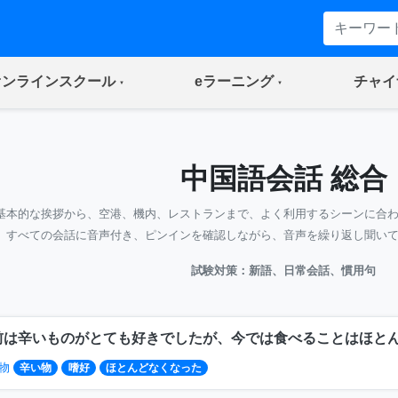
(current)
(current)
オンラインスクール
eラーニング
チャイ
中国語会話 総合
基本的な挨拶から、空港、機内、レストランまで、よく利用するシーンに合
すべての会話に音声付き、ピンインを確認しながら、音声を繰り返し聞い
試験対策：新語、日常会話、慣用句
前は辛いものがとても好きでしたが、今では食べることはほと
物
辛い物
嗜好
ほとんどなくなった