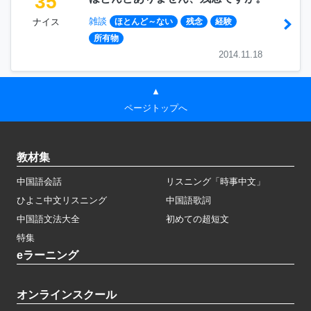
35
雑談
ナイス
ほとんど～ない
残念
経験
所有物
2014.11.18
▲
ページトップへ
教材集
中国語会話
リスニング「時事中文」
ひよこ中文リスニング
中国語歌詞
中国語文法大全
初めての超短文
特集
eラーニング
オンラインスクール