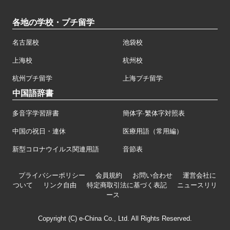
各地の学校・プチ留学
名古屋校
池袋校
上海校
杭州校
杭州プチ留学
上海プチ留学
中国語辞書
多音字学習辞書
簡体字·繁体字対照表
中国の祝日・連休
医療用語（常用編）
新型コロナウイルス関連用語
音節表
プライバシーポリシー
会員規約
お問い合わせ
運営会社に
ついて
リンク自由
特定商取引法に基づく表記
ニュースリリ
ース
Copyright (C) e-China Co., Ltd. All Rights Reserved.