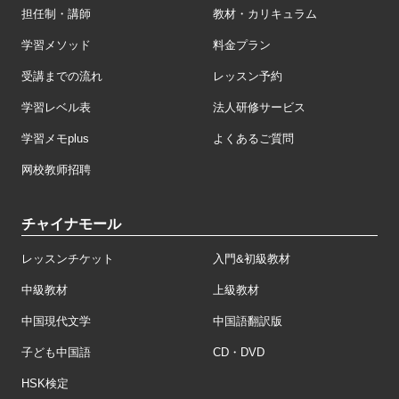
担任制・講師
教材・カリキュラム
学習メソッド
料金プラン
受講までの流れ
レッスン予約
学習レベル表
法人研修サービス
学習メモplus
よくあるご質問
网校教师招聘
チャイナモール
レッスンチケット
入門&初級教材
中級教材
上級教材
中国現代文学
中国語翻訳版
子ども中国語
CD・DVD
HSK検定