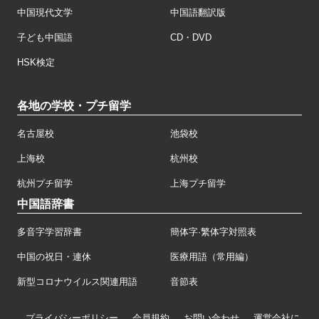
中国現代文学
中国語翻訳版
子ども中国語
CD・DVD
HSK検定
各地の学校・プチ留学
名古屋校
池袋校
上海校
杭州校
杭州プチ留学
上海プチ留学
中国語辞書
多音字学習辞書
簡体字·繁体字対照表
中国の祝日・連休
医療用語（常用編）
新型コロナウイルス関連用語
音節表
プライバシーポリシー
会員規約
お問い合わせ
運営会社に