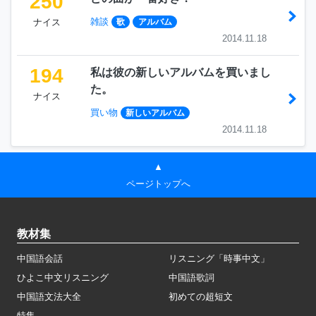
250
雑談
ナイス
歌
アルバム
2014.11.18
194
私は彼の新しいアルバムを買いまし
た。
ナイス
買い物
新しいアルバム
2014.11.18
▲
ページトップへ
教材集
中国語会話
リスニング「時事中文」
ひよこ中文リスニング
中国語歌詞
中国語文法大全
初めての超短文
特集