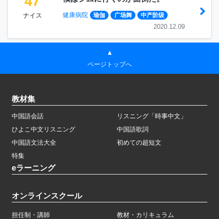
47
健康病院
ナイス
瑜伽
广场舞
中产阶级
2020.12.09
▲
ページトップへ
教材集
中国語会話
リスニング「時事中文」
ひよこ中文リスニング
中国語歌詞
中国語文法大全
初めての超短文
特集
eラーニング
オンラインスクール
担任制・講師
教材・カリキュラム