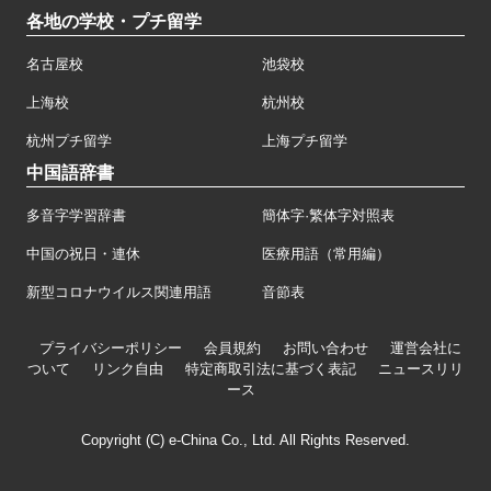
各地の学校・プチ留学
名古屋校
池袋校
上海校
杭州校
杭州プチ留学
上海プチ留学
中国語辞書
多音字学習辞書
簡体字·繁体字対照表
中国の祝日・連休
医療用語（常用編）
新型コロナウイルス関連用語
音節表
プライバシーポリシー
会員規約
お問い合わせ
運営会社に
ついて
リンク自由
特定商取引法に基づく表記
ニュースリリ
ース
Copyright (C) e-China Co., Ltd. All Rights Reserved.