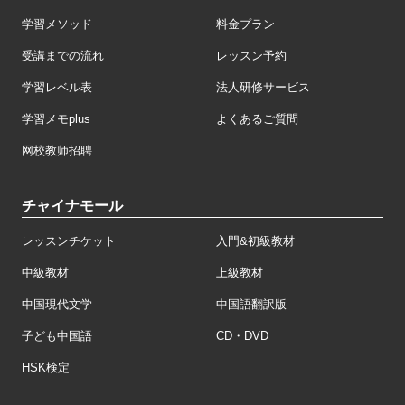
学習メソッド
料金プラン
受講までの流れ
レッスン予約
学習レベル表
法人研修サービス
学習メモplus
よくあるご質問
网校教师招聘
チャイナモール
レッスンチケット
入門&初級教材
中級教材
上級教材
中国現代文学
中国語翻訳版
子ども中国語
CD・DVD
HSK検定