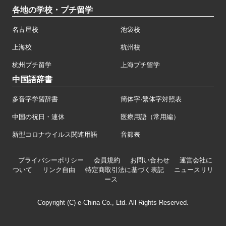
各地の学校・プチ留学
名古屋校
池袋校
上海校
杭州校
杭州プチ留学
上海プチ留学
中国語辞書
多音字学習辞書
簡体字·繁体字対照表
中国の祝日・連休
医療用語（常用編）
新型コロナウイルス関連用語
音節表
プライバシーポリシー
会員規約
お問い合わせ
運営会社に
ついて
リンク自由
特定商取引法に基づく表記
ニュースリリ
ース
Copyright (C) e-China Co., Ltd. All Rights Reserved.