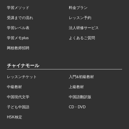
学習メソッド
料金プラン
受講までの流れ
レッスン予約
学習レベル表
法人研修サービス
学習メモplus
よくあるご質問
网校教师招聘
チャイナモール
レッスンチケット
入門&初級教材
中級教材
上級教材
中国現代文学
中国語翻訳版
子ども中国語
CD・DVD
HSK検定