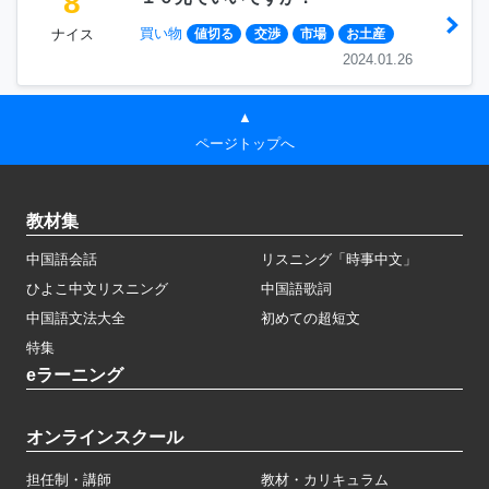
8
買い物
ナイス
値切る
交渉
市場
お土産
2024.01.26
▲
ページトップへ
教材集
中国語会話
リスニング「時事中文」
ひよこ中文リスニング
中国語歌詞
中国語文法大全
初めての超短文
特集
eラーニング
オンラインスクール
担任制・講師
教材・カリキュラム