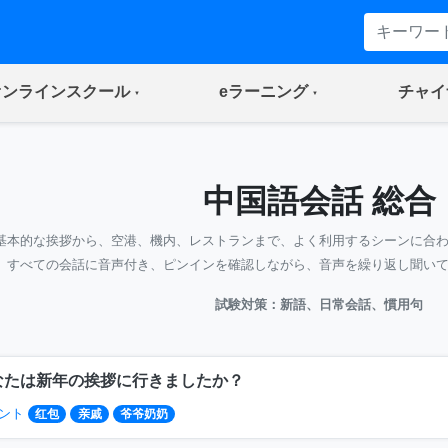
(current)
(current)
オンラインスクール
eラーニング
チャイ
中国語会話 総合
基本的な挨拶から、空港、機内、レストランまで、よく利用するシーンに合
すべての会話に音声付き、ピンインを確認しながら、音声を繰り返し聞い
試験対策：新語、日常会話、慣用句
なたは新年の挨拶に行きましたか？
ント
红包
亲戚
爷爷奶奶