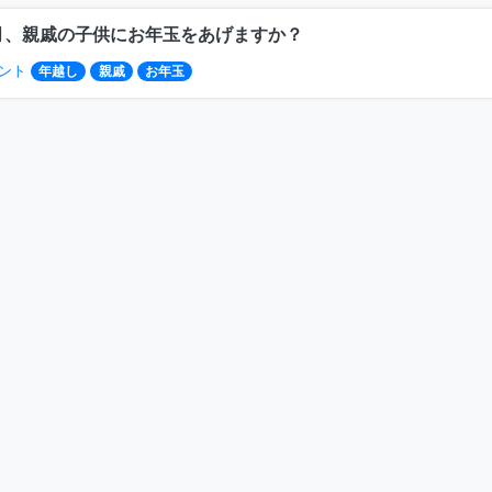
月、親戚の子供にお年玉をあげますか？
ント
年越し
親戚
お年玉