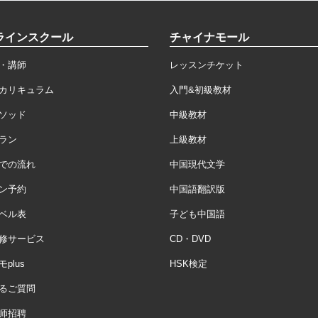
ラインスクール
チャイナモール
・講師
レッスンチケット
カリキュラム
入門&初級教材
ソッド
中級教材
ラン
上級教材
での流れ
中国現代文学
ン予約
中国語翻訳版
ベル表
子ども中国語
修サービス
CD・DVD
plus
HSK検定
るご質問
师招聘