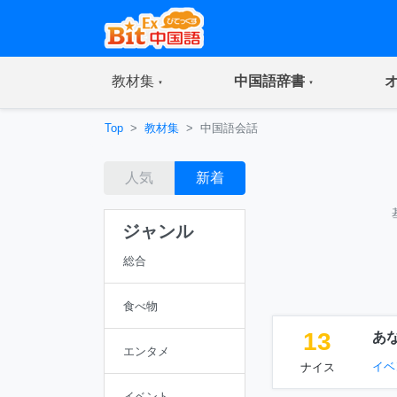
(current)
(current)
教材集
中国語辞書
Top
教材集
中国語会話
人気
新着
ジャンル
総合
食べ物
13
あ
エンタメ
イベ
ナイス
イベント