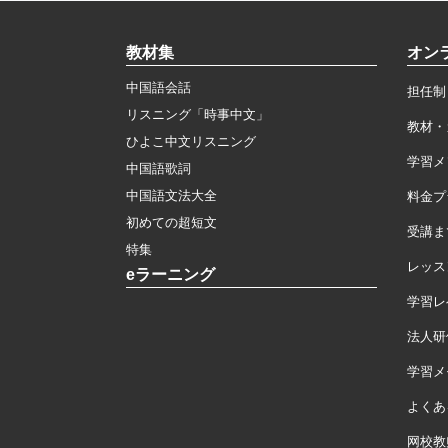
教材集
オン
中国語会話
担任制
リスニング「時事中文」
教材・
ひよこ中文リスニング
学習メ
中国語歌詞
中国語文法大全
料金プ
初めての超短文
受講ま
特集
レッス
eラーニング
学習レ
法人研
学習メモ
よくあ
网校教