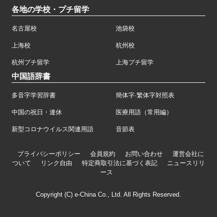
各地の学校・プチ留学
名古屋校
池袋校
上海校
杭州校
杭州プチ留学
上海プチ留学
中国語辞書
多音字学習辞書
簡体字·繁体字対照表
中国の祝日・連休
医療用語（常用編）
新型コロナウイルス関連用語
音節表
プライバシーポリシー
会員規約
お問い合わせ
運営会社に
ついて
リンク自由
特定商取引法に基づく表記
ニュースリリ
ース
Copyright (C) e-China Co., Ltd. All Rights Reserved.