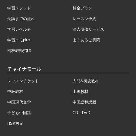
学習メソッド
料金プラン
受講までの流れ
レッスン予約
学習レベル表
法人研修サービス
学習メモplus
よくあるご質問
网校教师招聘
チャイナモール
レッスンチケット
入門&初級教材
中級教材
上級教材
中国現代文学
中国語翻訳版
子ども中国語
CD・DVD
HSK検定