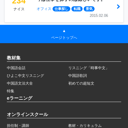
234
オフィス
ナイス
仕事探し
転職
景気
2015.02.06
▲
ページトップへ
教材集
中国語会話
リスニング「時事中文」
ひよこ中文リスニング
中国語歌詞
中国語文法大全
初めての超短文
特集
eラーニング
オンラインスクール
担任制・講師
教材・カリキュラム