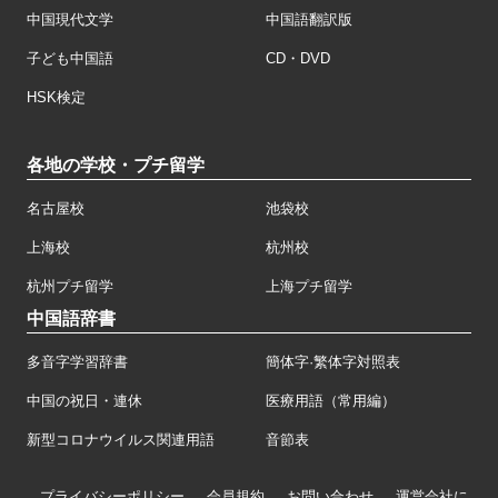
中国現代文学
中国語翻訳版
子ども中国語
CD・DVD
HSK検定
各地の学校・プチ留学
名古屋校
池袋校
上海校
杭州校
杭州プチ留学
上海プチ留学
中国語辞書
多音字学習辞書
簡体字·繁体字対照表
中国の祝日・連休
医療用語（常用編）
新型コロナウイルス関連用語
音節表
プライバシーポリシー
会員規約
お問い合わせ
運営会社に