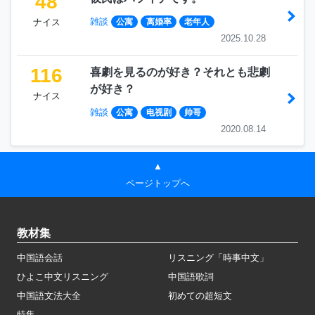
48
雑談
ナイス
公寓
离婚率
老年人
2025.10.28
116
喜劇を見るのが好き？それとも悲劇
が好き？
ナイス
雑談
公寓
电视剧
帅哥
2020.08.14
▲
ページトップへ
教材集
中国語会話
リスニング「時事中文」
ひよこ中文リスニング
中国語歌詞
中国語文法大全
初めての超短文
特集