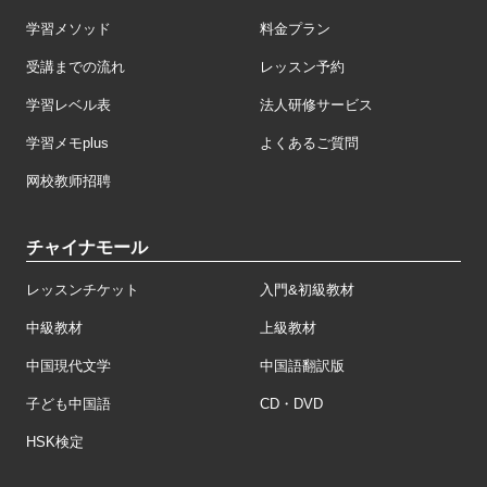
学習メソッド
料金プラン
受講までの流れ
レッスン予約
学習レベル表
法人研修サービス
学習メモplus
よくあるご質問
网校教师招聘
チャイナモール
レッスンチケット
入門&初級教材
中級教材
上級教材
中国現代文学
中国語翻訳版
子ども中国語
CD・DVD
HSK検定