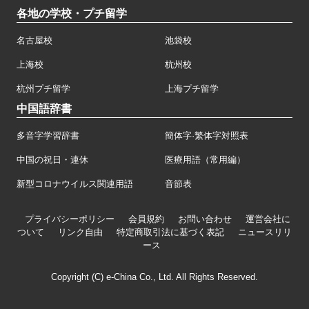
各地の学校・プチ留学
名古屋校
池袋校
上海校
杭州校
杭州プチ留学
上海プチ留学
中国語辞書
多音字学習辞書
簡体字·繁体字対照表
中国の祝日・連休
医療用語（常用編）
新型コロナウイルス関連用語
音節表
プライバシーポリシー
会員規約
お問い合わせ
運営会社に
ついて
リンク自由
特定商取引法に基づく表記
ニュースリリ
ース
Copyright (C) e-China Co., Ltd. All Rights Reserved.