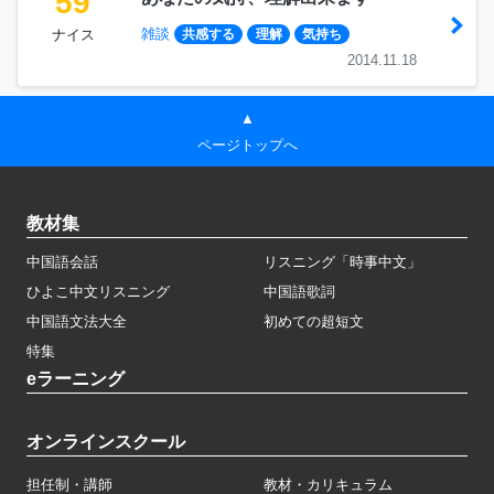
59
雑談
ナイス
共感する
理解
気持ち
2014.11.18
▲
ページトップへ
教材集
中国語会話
リスニング「時事中文」
ひよこ中文リスニング
中国語歌詞
中国語文法大全
初めての超短文
特集
eラーニング
オンラインスクール
担任制・講師
教材・カリキュラム