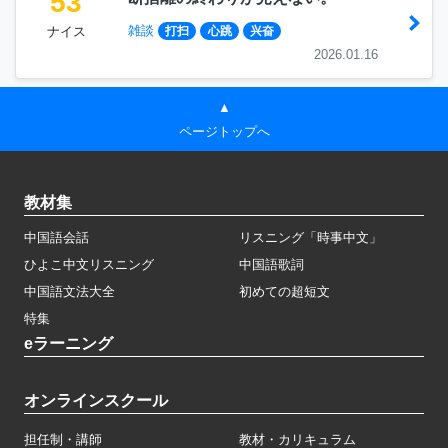
53
雑談
ナイス
打扫
心跳
兴奋
2026.01.16
▲
ページトップへ
教材集
中国語会話
リスニング「時事中文」
ひよこ中文リスニング
中国語歌詞
中国語文法大全
初めての超短文
特集
eラーニング
オンラインスクール
担任制・講師
教材・カリキュラム