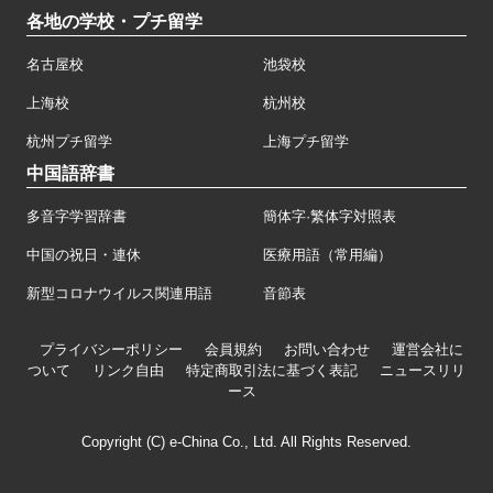
各地の学校・プチ留学
名古屋校
池袋校
上海校
杭州校
杭州プチ留学
上海プチ留学
中国語辞書
多音字学習辞書
簡体字·繁体字対照表
中国の祝日・連休
医療用語（常用編）
新型コロナウイルス関連用語
音節表
プライバシーポリシー
会員規約
お問い合わせ
運営会社に
ついて
リンク自由
特定商取引法に基づく表記
ニュースリリ
ース
Copyright (C) e-China Co., Ltd. All Rights Reserved.