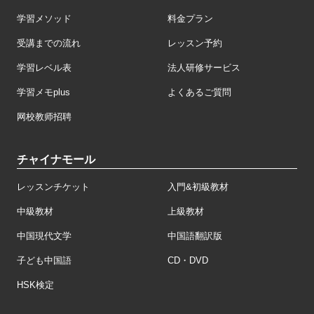
学習メソッド
料金プラン
受講までの流れ
レッスン予約
学習レベル表
法人研修サービス
学習メモplus
よくあるご質問
网校教师招聘
チャイナモール
レッスンチケット
入門&初級教材
中級教材
上級教材
中国現代文学
中国語翻訳版
子ども中国語
CD・DVD
HSK検定