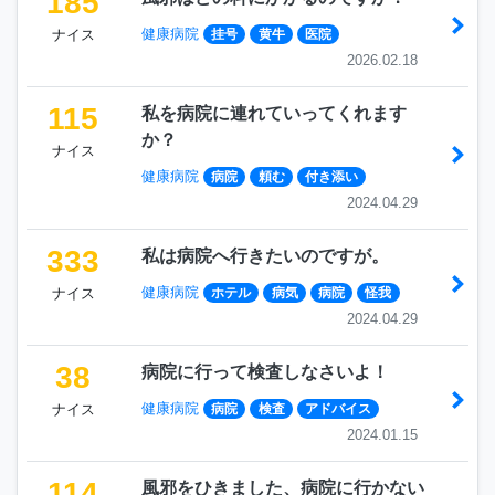
185
健康病院
ナイス
挂号
黄牛
医院
2026.02.18
115
私を病院に連れていってくれます
か？
ナイス
健康病院
病院
頼む
付き添い
2024.04.29
333
私は病院へ行きたいのですが。
健康病院
ナイス
ホテル
病気
病院
怪我
2024.04.29
38
病院に行って検査しなさいよ！
健康病院
ナイス
病院
検査
アドバイス
2024.01.15
114
風邪をひきました、病院に行かない