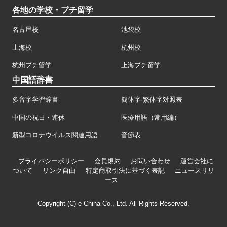
各地の学校・プチ留学
名古屋校
池袋校
上海校
杭州校
杭州プチ留学
上海プチ留学
中国語辞書
多音字学習辞書
簡体字·繁体字対照表
中国の祝日・連休
医療用語（常用編）
新型コロナウイルス関連用語
音節表
プライバシーポリシー
会員規約
お問い合わせ
運営会社に
ついて
リンク自由
特定商取引法に基づく表記
ニュースリリ
ース
Copyright (C) e-China Co., Ltd. All Rights Reserved.