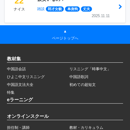
22
雑談
ナイス
郎才女貌
单身狗
丈夫
2025.11.11
▲
ページトップへ
教材集
中国語会話
リスニング「時事中文」
ひよこ中文リスニング
中国語歌詞
中国語文法大全
初めての超短文
特集
eラーニング
オンラインスクール
担任制・講師
教材・カリキュラム