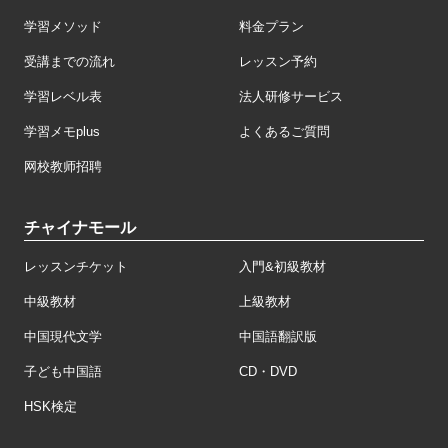
学習メソッド
料金プラン
受講までの流れ
レッスン予約
学習レベル表
法人研修サービス
学習メモplus
よくあるご質問
网校教师招聘
チャイナモール
レッスンチケット
入門&初級教材
中級教材
上級教材
中国現代文学
中国語翻訳版
子ども中国語
CD・DVD
HSK検定