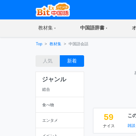
(current)
(current)
教材集
中国語辞書
Top
教材集
中国語会話
人気
新着
ジャンル
総合
食べ物
59
こ
エンタメ
雑談
ナイス
イベント