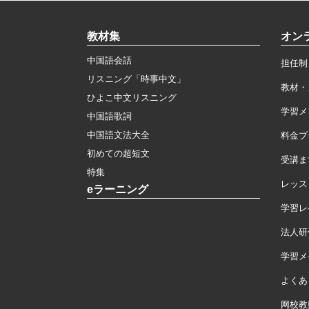
教材集
オン
中国語会話
担任制
リスニング「時事中文」
教材・
ひよこ中文リスニング
学習メ
中国語歌詞
中国語文法大全
料金プ
初めての超短文
受講ま
特集
レッス
eラーニング
学習レ
法人研
学習メモ
よくあ
网校教