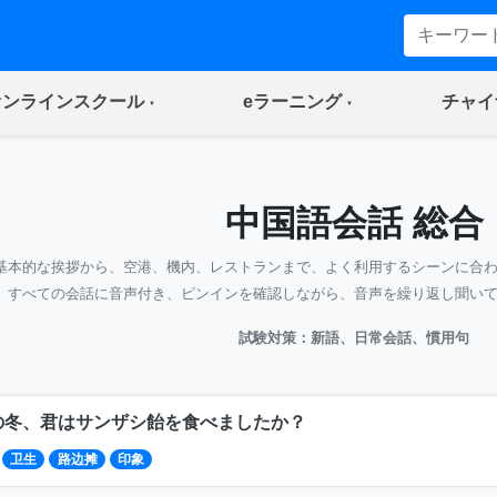
(current)
(current)
オンラインスクール
eラーニング
チャイ
中国語会話 総合
基本的な挨拶から、空港、機内、レストランまで、よく利用するシーンに合
すべての会話に音声付き、ピンインを確認しながら、音声を繰り返し聞い
試験対策：新語、日常会話、慣用句
の冬、君はサンザシ飴を食べましたか？
卫生
路边摊
印象