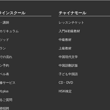
ラインスクール
チャイナモール
・講師
レッスンチケット
カリキュラム
入門&初級教材
ソッド
中級教材
ラン
上級教材
での流れ
中国現代文学
ン予約
中国語翻訳版
ベル表
子ども中国語
修サービス
CD・DVD
plus
HSK検定
るご質問
师招聘