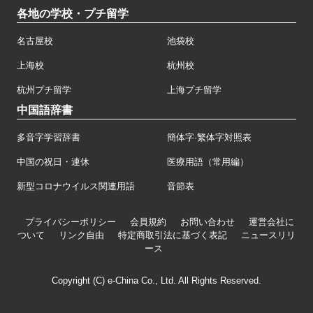
各地の学校・プチ留学
名古屋校
池袋校
上海校
杭州校
杭州プチ留学
上海プチ留学
中国語辞書
多音字学習辞書
簡体字·繁体字対照表
中国の祝日・連休
医療用語（常用編）
新型コロナウイルス関連用語
音節表
プライバシーポリシー
会員規約
お問い合わせ
運営会社に
ついて
リンク自由
特定商取引法に基づく表記
ニュースリリ
ース
Copyright (C) e-China Co., Ltd. All Rights Reserved.