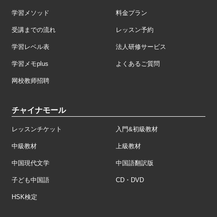
学習メソッド
料金プラン
受講までの流れ
レッスン予約
学習レベル表
法人研修サービス
学習メモplus
よくあるご質問
网校教师招聘
チャイナモール
レッスンチケット
入門&初級教材
中級教材
上級教材
中国現代文学
中国語翻訳版
子ども中国語
CD・DVD
HSK検定