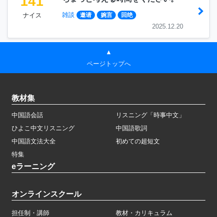
141
雑談
ナイス
邀请
婉言
回绝
2025.12.20
▲
ページトップへ
教材集
中国語会話
リスニング「時事中文」
ひよこ中文リスニング
中国語歌詞
中国語文法大全
初めての超短文
特集
eラーニング
オンラインスクール
担任制・講師
教材・カリキュラム