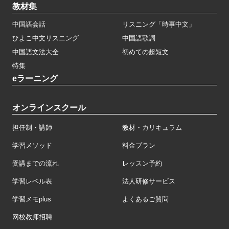
教材集
中国語会話
リスニング「時事中文」
ひよこ中文リスニング
中国語歌詞
中国語文法大全
初めての超短文
特集
eラーニング
オンラインスクール
担任制・講師
教材・カリキュラム
学習メソッド
料金プラン
受講までの流れ
レッスン予約
学習レベル表
法人研修サービス
学習メモplus
よくあるご質問
网校教师招聘