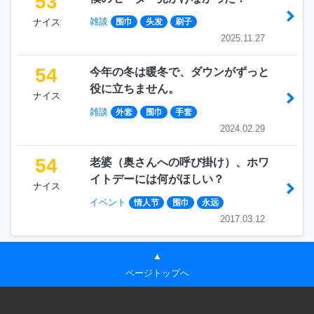
53
雑談
ナイス
围巾
头发
刷子
2025.11.27
54
今年の冬は暖冬で、ダウンがずっと
役に立ちません。
ナイス
雑談
外套
围巾
手套
2024.02.29
54
老婆（奥さんへの呼び掛け）、ホワ
イトデーには何がほしい？
ナイス
イベント
情人节
围巾
永远
2017.03.12
▲
ページトップへ