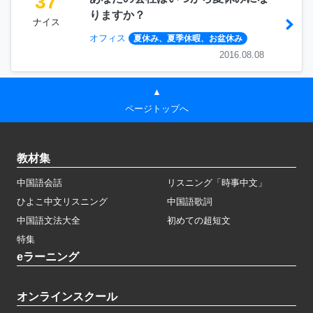
37
りますか？
ナイス
オフィス
夏休み、夏季休暇、お盆休み
2016.08.08
▲
ページトップへ
教材集
中国語会話
リスニング「時事中文」
ひよこ中文リスニング
中国語歌詞
中国語文法大全
初めての超短文
特集
eラーニング
オンラインスクール