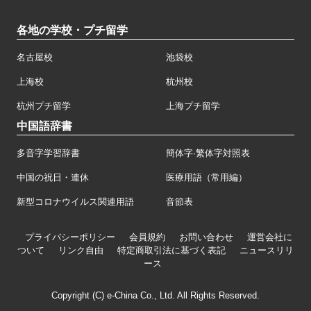
各地の学校・プチ留学
名古屋校
池袋校
上海校
杭州校
杭州プチ留学
上海プチ留学
中国語辞書
多音字学習辞書
簡体字·繁体字対照表
中国の祝日・連休
医療用語（常用編）
新型コロナウイルス関連用語
音節表
プライバシーポリシー
会員規約
お問い合わせ
運営会社に
ついて
リンク自由
特定商取引法に基づく表記
ニュースリリ
ース
Copyright (C) e-China Co., Ltd. All Rights Reserved.