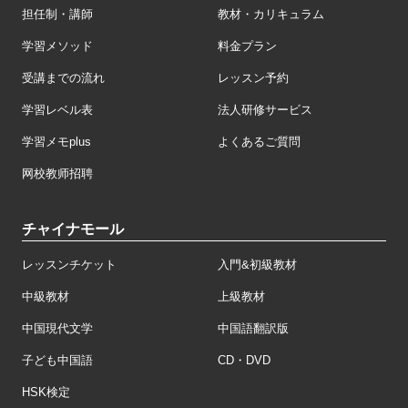
担任制・講師
教材・カリキュラム
学習メソッド
料金プラン
受講までの流れ
レッスン予約
学習レベル表
法人研修サービス
学習メモplus
よくあるご質問
网校教师招聘
チャイナモール
レッスンチケット
入門&初級教材
中級教材
上級教材
中国現代文学
中国語翻訳版
子ども中国語
CD・DVD
HSK検定