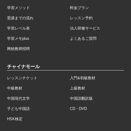
学習メソッド
料金プラン
受講までの流れ
レッスン予約
学習レベル表
法人研修サービス
学習メモplus
よくあるご質問
网校教师招聘
チャイナモール
レッスンチケット
入門&初級教材
中級教材
上級教材
中国現代文学
中国語翻訳版
子ども中国語
CD・DVD
HSK検定