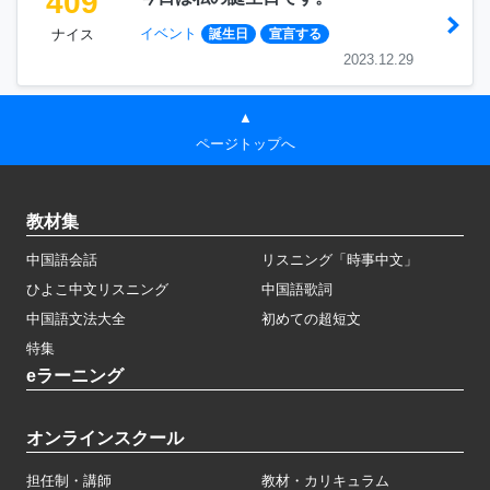
409
イベント
ナイス
誕生日
宣言する
2023.12.29
▲
ページトップへ
教材集
中国語会話
リスニング「時事中文」
ひよこ中文リスニング
中国語歌詞
中国語文法大全
初めての超短文
特集
eラーニング
オンラインスクール
担任制・講師
教材・カリキュラム