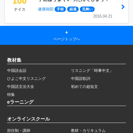
100
健康病院
ナイス
手術
経過
見舞い
2016.04.21
▲
ページトップへ
教材集
中国語会話
リスニング「時事中文」
ひよこ中文リスニング
中国語歌詞
中国語文法大全
初めての超短文
特集
eラーニング
オンラインスクール
担任制・講師
教材・カリキュラム