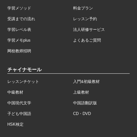
学習メソッド
料金プラン
受講までの流れ
レッスン予約
学習レベル表
法人研修サービス
学習メモplus
よくあるご質問
网校教师招聘
チャイナモール
レッスンチケット
入門&初級教材
中級教材
上級教材
中国現代文学
中国語翻訳版
子ども中国語
CD・DVD
HSK検定