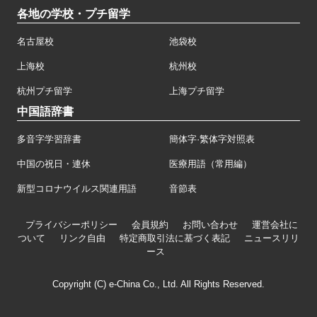
各地の学校・プチ留学
名古屋校
池袋校
上海校
杭州校
杭州プチ留学
上海プチ留学
中国語辞書
多音字学習辞書
簡体字·繁体字対照表
中国の祝日・連休
医療用語（常用編）
新型コロナウイルス関連用語
音節表
プライバシーポリシー
会員規約
お問い合わせ
運営会社に
ついて
リンク自由
特定商取引法に基づく表記
ニュースリリ
ース
Copyright (C) e-China Co., Ltd. All Rights Reserved.