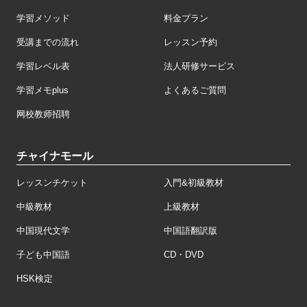
学習メソッド
料金プラン
受講までの流れ
レッスン予約
学習レベル表
法人研修サービス
学習メモplus
よくあるご質問
网校教师招聘
チャイナモール
レッスンチケット
入門&初級教材
中級教材
上級教材
中国現代文学
中国語翻訳版
子ども中国語
CD・DVD
HSK検定