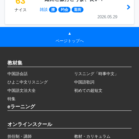
63
雑談
ナイス
撩
约会
逛街
2026.05.29
▲
ページトップへ
教材集
中国語会話
リスニング「時事中文」
ひよこ中文リスニング
中国語歌詞
中国語文法大全
初めての超短文
特集
eラーニング
オンラインスクール
担任制・講師
教材・カリキュラム