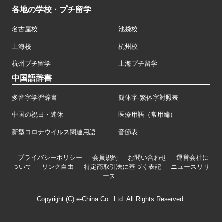
各地の学校・プチ留学
名古屋校
池袋校
上海校
杭州校
杭州プチ留学
上海プチ留学
中国語辞書
多音字学習辞書
簡体字·繁体字対照表
中国の祝日・連休
医療用語（常用編）
新型コロナウイルス関連用語
音節表
プライバシーポリシー
会員規約
お問い合わせ
運営会社に
ついて
リンク自由
特定商取引法に基づく表記
ニュースリリ
ース
Copyright (C) e-China Co., Ltd. All Rights Reserved.